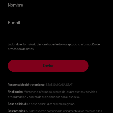
novedades!
Nombre
E-mail
Enviando el formulario declaro haber leído y aceptado la información de
proteccion de datos
Enviar
Responsable del tratamiento:
SEAT, SA (CASA SEAT)
Finalidades:
Mantenerle informado acerca de los productos y servicios,
programación y contenidos relacionados con el espacio.
Base de licitud
: La base de licitud es el interés legítimo.
Destinatarios:
Sus datos serán comunicado únicamente a los terceros a los