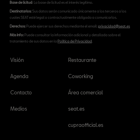
Base de licitud
: La base de licitud es el interés legítimo.
Destinatarios:
Sus datos serán comunicado únicamente a los terceros a los
cuales SEAT esté legal o contractualmente obligada a comunicarlos.
Derechos:
Puede ejercer sus derechos mediante el email:
privacidad@seat.es
Más Info:
Puede consultar la información adicional y detallada sobre el
tratamiento de sus datos en la
Política de Privacidad
.
Visión
Restaurante
Agenda
Coworking
Contacto
Área comercial
Medios
seat.es
cupraofficial.es