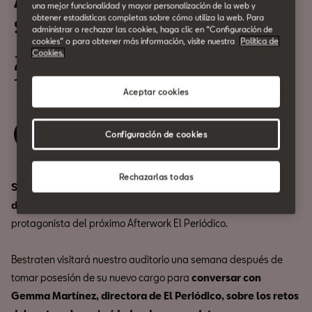
Afterwork El Periódico:
una mejor funcionalidad y mayor personalización de la web y
obtener estadísticas completas sobre cómo utiliza la web. Para
Sandra Bestraten
administrar o rechazar las cookies, haga clic en “Configuración de
cookies” o para obtener más información, visite nuestra
Política de
Cookies.
25 de junio
19:00h
Aceptar cookies
Reserva tu entrada
Configuración de cookies
Rechazarlas todas
Sandra Bestraten, elegida decana del Col·legi
d'Arquitectes de Catalunya (COAC)
hasta 2030, será la
protagonista del próximo Afterwork El Periódico.
Bestraten visitará nuestro auditorio una semana después de
tomar posesión de su nuevo cargo para
conversar con
Gemma Martínez, directora de El Periódico, sobre los retos