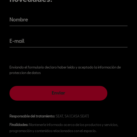
¡No te pierdas nuestras
novedades!
Nombre
E-mail
Enviando el formulario declaro haber leído y aceptado la información de
proteccion de datos
Enviar
Responsable del tratamiento:
SEAT, SA (CASA SEAT)
Finalidades:
Mantenerle informado acerca de los productos y servicios,
programación y contenidos relacionados con el espacio.