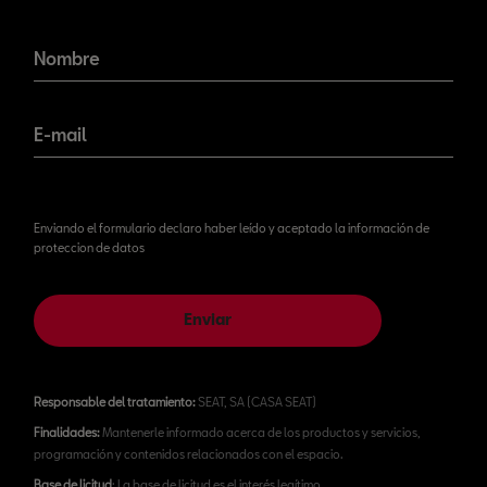
¡No te pierdas nuestras
novedades!
Nombre
E-mail
Enviando el formulario declaro haber leído y aceptado la información de
proteccion de datos
Enviar
Responsable del tratamiento:
SEAT, SA (CASA SEAT)
Finalidades:
Mantenerle informado acerca de los productos y servicios,
programación y contenidos relacionados con el espacio.
Base de licitud
: La base de licitud es el interés legítimo.