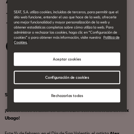
Alex Ubago, en concierto
SEAT, S.A. utiliza cookies, incluidas de terceros, para permitir que el
14 de Febrero
sitio web funcione, entender el uso que hace de la web, ofrecerle
19:00h
una mejor funcionalidad y mayor personalización de la web y
obtener estadísticas completas sobre cómo utiliza la web. Para
administrar o rechazar las cookies, haga clic en “Configuración de
cookies” o para obtener más información, visite nuestra
Política de
Cookies.
Lista de espera
Aceptar cookies
Compartir
Configuración de cookies
SOLD OUT.
Rechazarlas todas
¡Celebremos el amor en CASA SEAT con la melodía de Alex
Ubago!
Este 14 de febrero, en el Día de San Valentín, el artista
Alex