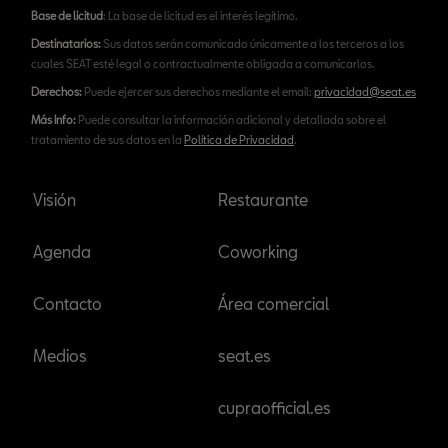
Base de licitud
: La base de licitud es el interés legítimo.
Destinatarios:
Sus datos serán comunicado únicamente a los terceros a los
cuales SEAT esté legal o contractualmente obligada a comunicarlos.
Derechos:
Puede ejercer sus derechos mediante el email:
privacidad@seat.es
Más Info:
Puede consultar la información adicional y detallada sobre el
tratamiento de sus datos en la
Política de Privacidad
.
Visión
Restaurante
Agenda
Coworking
Contacto
Área comercial
Medios
seat.es
cupraofficial.es