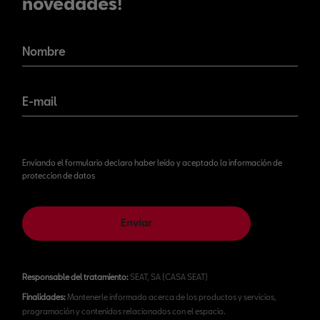
novedades!
¡No te pierdas nuestras
novedades!
Nombre
E-mail
Enviando el formulario declaro haber leído y aceptado la información de
proteccion de datos
Enviar
Responsable del tratamiento:
SEAT, SA (CASA SEAT)
Finalidades:
Mantenerle informado acerca de los productos y servicios,
programación y contenidos relacionados con el espacio.