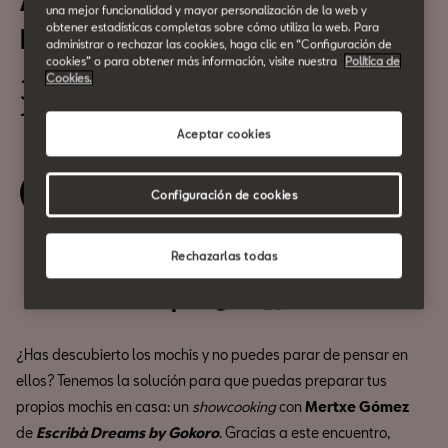
Aprende a cocinar Mochis con
una mejor funcionalidad y mayor personalización de la web y
obtener estadísticas completas sobre cómo utiliza la web. Para
Escribà Dreams by Gokoro
administrar o rechazar las cookies, haga clic en “Configuración de
cookies” o para obtener más información, visite nuestra
Política de
Cookies.
3 de Febrero
12:30h
Aceptar cookies
Reserva tu entrada
Configuración de cookies
Rechazarlas todas
Compartir
¿Has descubierto los mochis y no puedes parar de pensar en
ellos? Tenemos la solución para que puedas preparar tus
propios mochis en casa: un
showcooking
con
Mertxe Gómez
de
Escribà Dreams by Gokoro
. Gracias a este encuentro,