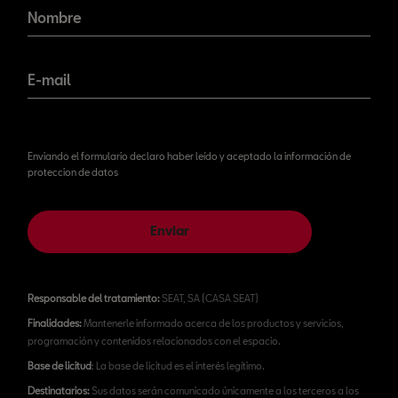
novedades!
Nombre
E-mail
Enviando el formulario declaro haber leído y aceptado la información de
proteccion de datos
Enviar
Responsable del tratamiento:
SEAT, SA (CASA SEAT)
Finalidades:
Mantenerle informado acerca de los productos y servicios,
programación y contenidos relacionados con el espacio.
Base de licitud
: La base de licitud es el interés legítimo.
Destinatarios:
Sus datos serán comunicado únicamente a los terceros a los