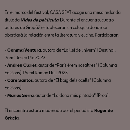
En el marco del festival, CASA SEAT acoge una mesa redonda
titulada
Vides de pel·lícula
. Durante el encuentro, cuatro
autores de Grup62 establecerán un coloquio donde se
abordará la relación entre la literatura y el cine. Participarán:
-
Gemma Ventura
, autora de “La llei de l’hivern” (Destino),
Premi Josep Pla 2023.
-
Andreu Claret
, autor de “París érem nosaltres” (Columna
Edicions), Premi Ramon Llull 2023.
-
Care Santos
, autora de “El boig dels ocells” (Columna
Edicions).
-
Màrius Serra
, autor de “La dona més pintada” (Proa).
El encuentro estará moderado por el periodista
Roger de
Gràcia
.