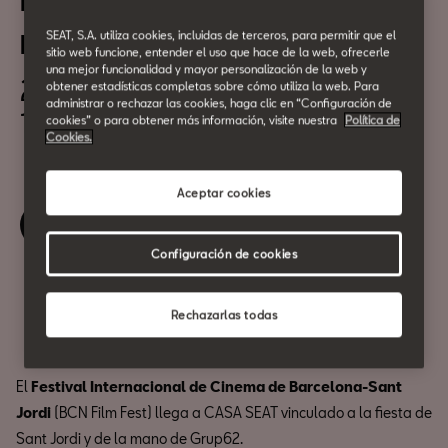
BCN Film Fest: Vides de
pel·lícula
SEAT, S.A. utiliza cookies, incluidas de terceros, para permitir que el
sitio web funcione, entender el uso que hace de la web, ofrecerle
una mejor funcionalidad y mayor personalización de la web y
22 de Abril
obtener estadísticas completas sobre cómo utiliza la web. Para
administrar o rechazar las cookies, haga clic en “Configuración de
18:30h
cookies” o para obtener más información, visite nuestra
Política de
Cookies.
Aceptar cookies
Revive este evento
Configuración de cookies
Compartir
Rechazarlas todas
El
Festival Internacional de Cinema de Barcelona-Sant
Jordi
(BCN Film Fest) llega a CASA SEAT vinculado a la fiesta de
Sant Jordi y de la mano de Grup62.