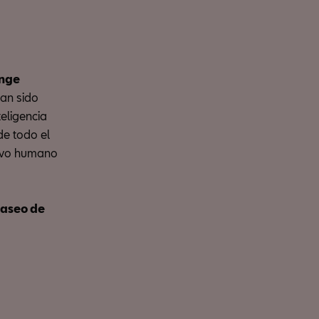
enge
an sido
eligencia
de todo el
tivo humano
Paseo de