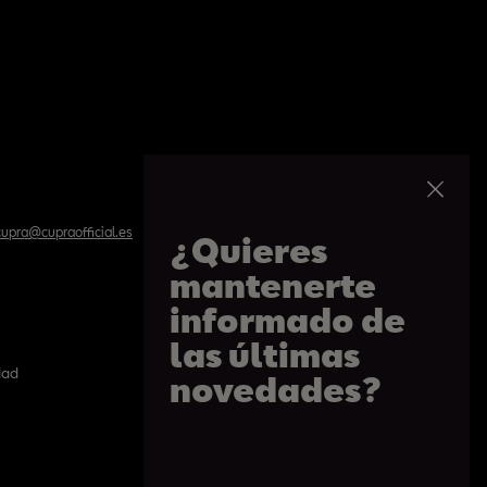
upra@cupraofficial.es
¿Quieres
mantenerte
informado de
las últimas
dad
Politíca de cookies
novedades?
Paseo de Gracia 109, Barcelona
De 09h a 20:30h. De lunes a sábado