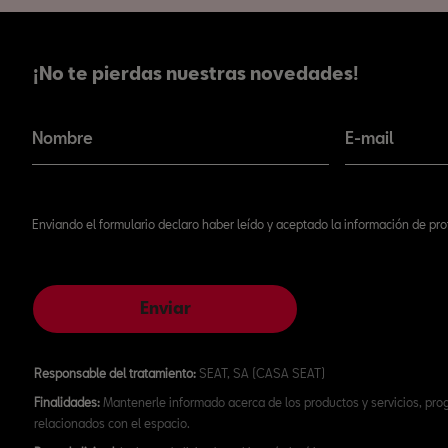
¡No te pierdas nuestras novedades!
¡No te pierdas nuestras novedades!
Nombre
E-mail
Enviando el formulario declaro haber leído y aceptado la información de pr
Enviar
Responsable del tratamiento:
SEAT, SA (CASA SEAT)
Finalidades:
Mantenerle informado acerca de los productos y servicios, pr
relacionados con el espacio.