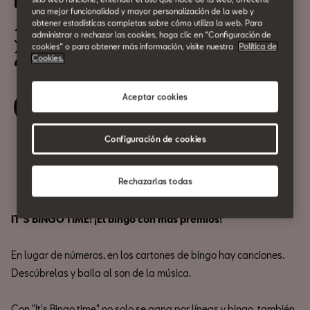
Bingo Musical
una mejor funcionalidad y mayor personalización de la web y
obtener estadísticas completas sobre cómo utiliza la web. Para
30 de Mayo
administrar o rechazar las cookies, haga clic en “Configuración de
cookies” o para obtener más información, visite nuestra
Política de
20:00h
Cookies.
Aceptar cookies
Reserva tu entrada
Configuración de cookies
Compartir
Rechazarlas todas
IT'S BINGO TIME! ¡El bingo con más premios!
En lugar de números, en los cartones de bingo hay canciones.
Descúbrelas y baila al son de la música.
Con "It's Bingo time" no solo se gana por líneas y bingo, también