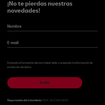
¡No te pierdas nuestras
novedades!
¡No te pierdas nuestras
novedades!
Nombre
E-mail
Enviando el formulario declaro haber leído y aceptado la información de
proteccion de datos
Enviar
Responsable del tratamiento:
SEAT, SA (CASA SEAT)