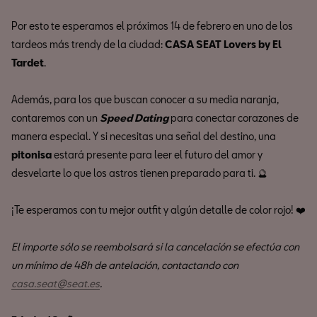
Por esto te esperamos el próximos 14 de febrero en uno de los
tardeos más trendy de la ciudad:
CASA SEAT Lovers by El
Tardet
.
Además, para los que buscan conocer a su media naranja,
contaremos con un
Speed Dating
para conectar corazones de
manera especial. Y si necesitas una señal del destino, una
pitonisa
estará presente para leer el futuro del amor y
desvelarte lo que los astros tienen preparado para ti. 🔮
¡Te esperamos con tu mejor outfit y algún detalle de color rojo! ❤️
El importe sólo se reembolsará si la cancelación se efectúa con
un mínimo de 48h de antelación, contactando con
casa.seat@seat.es
.