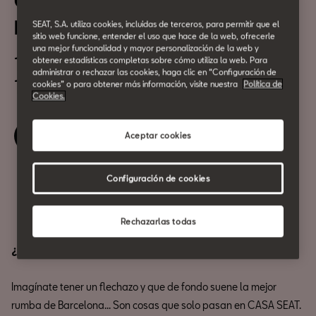
CASA SEAT Lovers: Tardeo by
El Tardet
SEAT, S.A. utiliza cookies, incluidas de terceros, para permitir que el
sitio web funcione, entender el uso que hace de la web, ofrecerle
una mejor funcionalidad y mayor personalización de la web y
14 de Febrero
obtener estadísticas completas sobre cómo utiliza la web. Para
administrar o rechazar las cookies, haga clic en “Configuración de
19:00h
cookies” o para obtener más información, visite nuestra
Política de
Cookies.
Reserva tu entrada
Aceptar cookies
Configuración de cookies
Compartir
Rechazarlas todas
¿Estás listo para tu cita más esperada en CASA SEAT? ❤️‍🔥
Imagínate tener un flechazo y que de fondo suene la mejor
rumba de Barcelona... Son cosas que solo pasan en CASA SEAT.