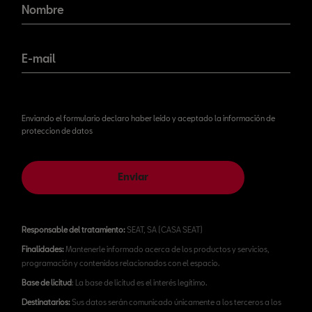
novedades!
Nombre
E-mail
Enviando el formulario declaro haber leído y aceptado la información de
proteccion de datos
Enviar
Responsable del tratamiento:
SEAT, SA (CASA SEAT)
Finalidades:
Mantenerle informado acerca de los productos y servicios,
programación y contenidos relacionados con el espacio.
Base de licitud
: La base de licitud es el interés legítimo.
Destinatarios:
Sus datos serán comunicado únicamente a los terceros a los