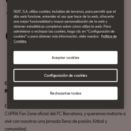
CUPRA Fan Zone
SEAT, S.A. utiliza cookies, incluidas de terceros, para permitir que el
11 de Mayo
sitio web funcione, entender el uso que hace de la web, ofrecerle
una mejor funcionalidad y mayor personalización de la web y
obtener estadísticas completas sobre cómo utiliza la web. Para
administrar o rechazar las cookies, haga clic en “Configuración de
Reserva tu entrada
cookies” o para obtener más información, visite nuestra
Política de
Cookies.
Compartir
Aceptar cookies
Configuración de cookies
CASA SEAT se convierte en la CUPRA Fan Zone del FC
Barcelona
Rechazarlas todas
Este domingo 11 de mayo, hemos creado en CASA SEAT la
CUPRA Fan Zone oficial del FC Barcelona, y queremos invitarte a
vivir con nosotros una jornada llena de pasión, fútbol y
comunidad.