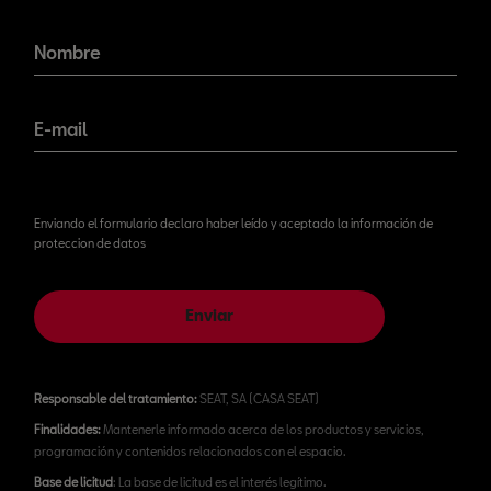
¡No te pierdas nuestras
novedades!
Nombre
E-mail
Enviando el formulario declaro haber leído y aceptado la información de
proteccion de datos
Enviar
Responsable del tratamiento:
SEAT, SA (CASA SEAT)
Finalidades:
Mantenerle informado acerca de los productos y servicios,
programación y contenidos relacionados con el espacio.
Base de licitud
: La base de licitud es el interés legítimo.