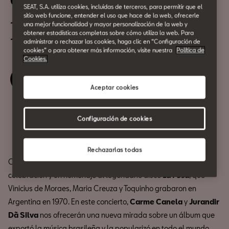
Celebrating La Fusa
SEAT, S.A. utiliza cookies, incluidas de terceros, para permitir que el
sitio web funcione, entender el uso que hace de la web, ofrecerle
13 de Enero
una mejor funcionalidad y mayor personalización de la web y
obtener estadísticas completas sobre cómo utiliza la web. Para
12:30h
administrar o rechazar las cookies, haga clic en “Configuración de
cookies” o para obtener más información, visite nuestra
Política de
Cookies.
Reserva tu entrada
Aceptar cookies
Compartir
Configuración de cookies
Rechazarlas todas
Comenzamos la programación musical de 2024 con una
celebración y un homenaje al legendario disco
La Fusa
, que
Vinicius de Moraes, Maria Creuza y Toquinho grabaron en
Argentina en 1970. En este concierto,
Carme Canela
y
Jurandir
Dã Silva
nos ofrecerán una nueva mirada sobre un álbum que
exportó la música brasileña y la popularizó en todo el mundo.