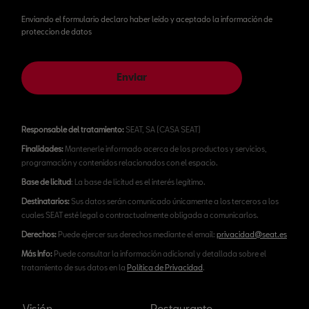
Enviando el formulario declaro haber leído y aceptado la información de
proteccion de datos
Enviar
Responsable del tratamiento:
SEAT, SA (CASA SEAT)
Finalidades:
Mantenerle informado acerca de los productos y servicios,
programación y contenidos relacionados con el espacio.
Base de licitud
: La base de licitud es el interés legítimo.
Destinatarios:
Sus datos serán comunicado únicamente a los terceros a los
cuales SEAT esté legal o contractualmente obligada a comunicarlos.
Derechos:
Puede ejercer sus derechos mediante el email:
privacidad@seat.es
Más Info:
Puede consultar la información adicional y detallada sobre el
tratamiento de sus datos en la
Política de Privacidad
.
Visión
Restaurante