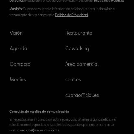
Derechos:
Puede ejercer sus derechos mediante el email:
privacidad@seat.es
Más Info:
Puede consultar la información adicional y detallada sobre el
tratamiento de sus datos en la
Política de Privacidad
.
Visión
Restaurante
Agenda
Coworking
Contacto
Área comercial
Medios
seat.es
cupraofficial.es
Consulta de medios de comunicación
Si necesitas más información sobre el espacio o tienes alguna petición en
relación con el espacio o sus actividades, puedes ponerte en contacto
con
casacupra@cupraofficial.es