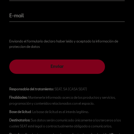
E-mail
Enviando el formulario declaro haber leído y aceptado la información de
proteccion de datos
Enviar
Responsable del tratamiento:
SEAT, SA (CASA SEAT)
Finalidades:
Mantenerle informado acerca de los productos y servicios,
programación y contenidos relacionados con el espacio.
Base de licitud
: La base de licitud es el interés legítimo.
Destinatarios:
Sus datos serán comunicado únicamente a los terceros a los
cuales SEAT esté legal o contractualmente obligada a comunicarlos.