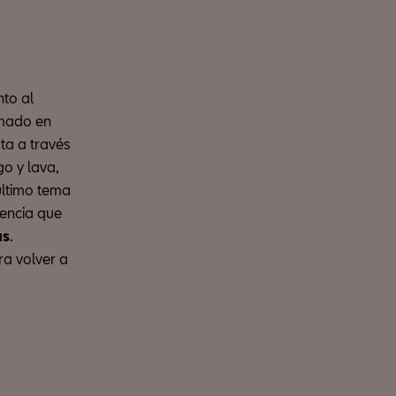
nto al
ilmado en
ta a través
go y lava,
último tema
iencia que
as
.
ra volver a