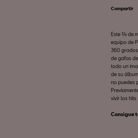
Compartir
Este 14 de 
equipo de Pr
360 grados,
de gafas de
todo un ima
de su álbum
no puedes p
Previamente
vivir los hit
Consigue t