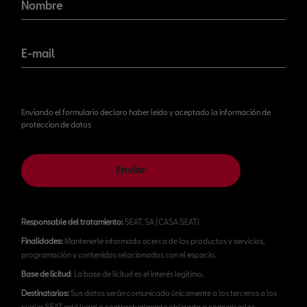
novedades!
Nombre
E-mail
Enviando el formulario declaro haber leído y aceptado la información de
proteccion de datos
Enviar
Responsable del tratamiento:
SEAT, SA (CASA SEAT)
Finalidades:
Mantenerle informado acerca de los productos y servicios,
programación y contenidos relacionados con el espacio.
Base de licitud
: La base de licitud es el interés legítimo.
Destinatarios:
Sus datos serán comunicado únicamente a los terceros a los
cuales SEAT esté legal o contractualmente obligada a comunicarlos.