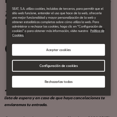
Firma de libros: Joana Marcús
SEAT, S.A. utiliza cookies, incluidas de terceros, para permitir que el
23 de Abril
sitio web funcione, entender el uso que hace de la web, ofrecerle
una mejor funcionalidad y mayor personalización de la web y
De 16:30h a 20:30h
obtener estadísticas completas sobre cómo utiliza la web. Para
administrar o rechazar las cookies, haga clic en “Configuración de
cookies” o para obtener más información, visite nuestra
Política de
Cookies.
Reserva tu entrada
Aceptar cookies
Configuración de cookies
Compartir
Rechazarlas todas
* Todas las entradas han sido reservadas, apúntate a la
lista de espera y en caso de que haya cancelaciones te
enviaremos tu entrada.