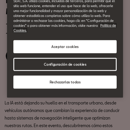
Inteligencia Artificial en
SEAT, S.A. utiliza cookies, incluidas de terceros, para permitir que el
sitio web funcione, entender el uso que hace de la web, ofrecerle
Movilidad
una mejor funcionalidad y mayor personalización de la web y
obtener estadísticas completas sobre cómo utiliza la web. Para
administrar o rechazar las cookies, haga clic en “Configuración de
13 de Noviembre
cookies” o para obtener más información, visite nuestra
Política de
Cookies.
18:30h
Aceptar cookies
Reserva tu entrada
Configuración de cookies
Compartir
Rechazarlas todas
La IA está dejando su huella en el transporte urbano, desde
vehículos autónomos que cambian la experiencia de conducir
hasta sistemas de navegación inteligente que optimizan
nuestras rutas. En este evento, descubriremos cómo estos