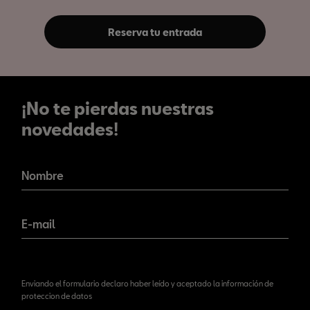
Reserva tu entrada
¡No te pierdas nuestras
novedades!
¡No te pierdas nuestras
novedades!
Nombre
E-mail
Enviando el formulario declaro haber leído y aceptado la información de
proteccion de datos