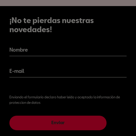
¡No te pierdas nuestras
novedades!
¡No te pierdas nuestras
novedades!
Nombre
E-mail
Enviando el formulario declaro haber leído y aceptado la información de
proteccion de datos
Enviar