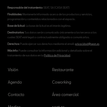
Responsable del tratamiento:
SEAT, SA (CASA SEAT)
Finalidades:
Mantenerle informado acerca de los productos y servicios,
programación y contenidos relacionados con el espacio.
Base de licitud
: La base de licitud es el interés legítimo.
Destinatarios:
Sus datos serán comunicado únicamente a los terceros a los
cuales SEAT esté legal o contractualmente obligada a comunicarlos.
Derechos:
Puede ejercer sus derechos mediante el email:
privacidad@seat.es
Más Info:
Puede consultar la información adicional y detallada sobre el
tratamiento de sus datos en la
Política de Privacidad
.
Visión
Restaurante
Agenda
Coworking
Contacto
Área comercial
Medios
seat.es