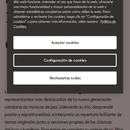
Irene Reig Trío
sitio web funcione, entender el uso que hace de la web, ofrecerle
una mejor funcionalidad y mayor personalización de la web y
obtener estadísticas completas sobre cómo utiliza la web. Para
12 de Noviembre
administrar o rechazar las cookies, haga clic en “Configuración de
12:00h
cookies” o para obtener más información, visite nuestra
Política de
Cookies.
Aceptar cookies
Reserva tu entrada
Configuración de cookies
Compartir
Rechazarlas todas
La compositora y saxofonista
Irene Reig
es una de las
representantes más destacadas de la nueva generación
catalana de músicos de jazz. Liderando su trío, desprende
pasión y espontaneidad, e interpreta un repertorio brillante de
temas originales junto a versiones propias de los clásicos
del bop y hardbop. Presentan en concierto su primer disco, Mira