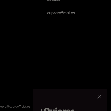
cupraofficial.es
upra@cupraofficial.es
¿Quieres