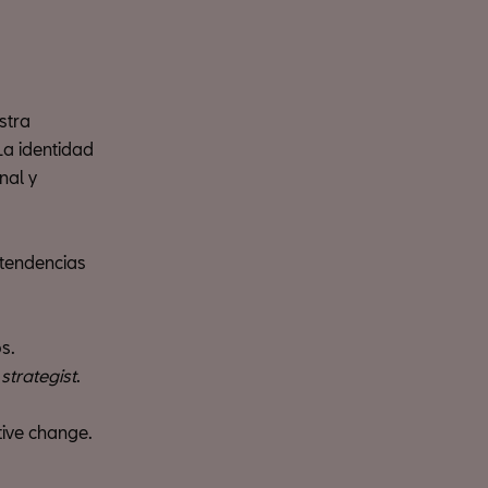
stra
La identidad
nal y
 tendencias
s.
 strategist
.
itive change.