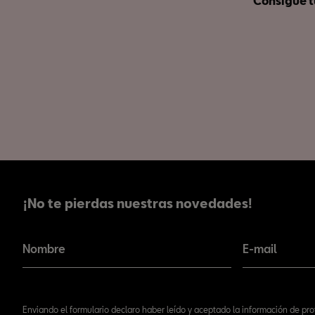
Consigue t
¡No te pierdas nuestras novedades!
¡No te pierdas nuestras novedades!
Nombre
E-mail
Enviando el formulario declaro haber leído y aceptado la información de pr