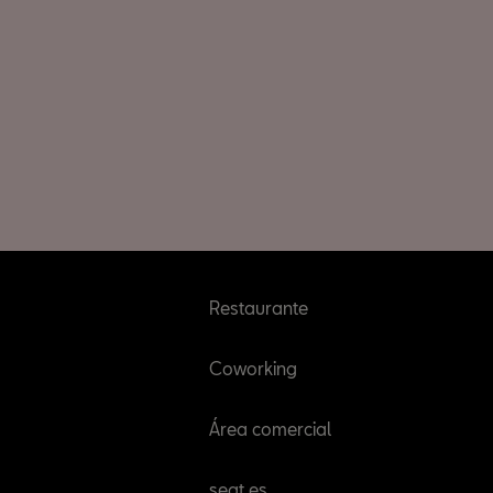
Restaurante
Coworking
Área comercial
seat.es