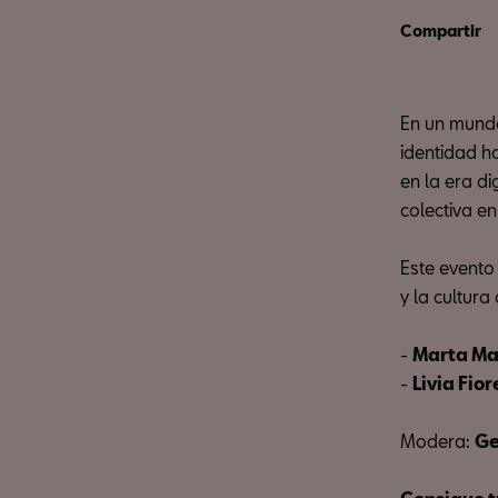
Compartir
En un mundo
identidad h
en la era di
colectiva en
Este evento
y la cultura 
-
Marta Ma
-
Livia Fior
Modera:
Ge