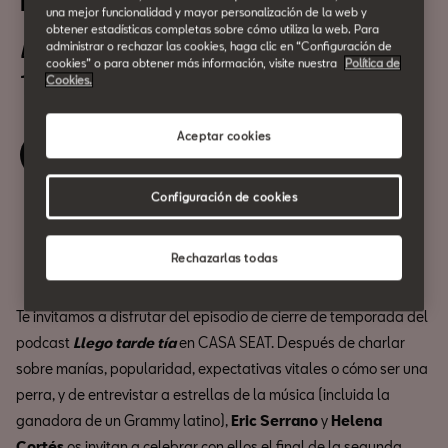
Llego tarde tía, en directo
una mejor funcionalidad y mayor personalización de la web y
obtener estadísticas completas sobre cómo utiliza la web. Para
4 de Junio
administrar o rechazar las cookies, haga clic en “Configuración de
cookies” o para obtener más información, visite nuestra
Política de
19:00h
Cookies.
Aceptar cookies
Reserva tu entrada
Configuración de cookies
Compartir
Rechazarlas todas
Te invitamos a disfrutar del episodio de cierre de temporada del
podcast
Llego tarde tía
en CASA SEAT. Después de charlar
sobre manías, popularidad, expectativas vitales o cómo ser una
perra, y de entrevistar a estrellas de la música (incluida la
ganadora de un Grammy latino),
Eric Serrano
y
Helena
Cortés
os invitan a celebrar con ellos el final de la segunda