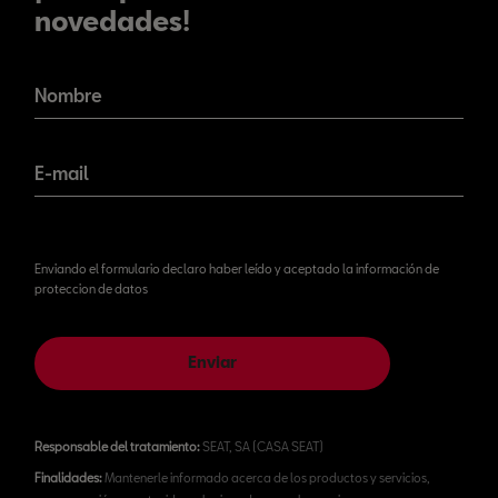
novedades!
¡No te pierdas nuestras
novedades!
Nombre
E-mail
Enviando el formulario declaro haber leído y aceptado la información de
proteccion de datos
Enviar
Responsable del tratamiento:
SEAT, SA (CASA SEAT)
Finalidades:
Mantenerle informado acerca de los productos y servicios,