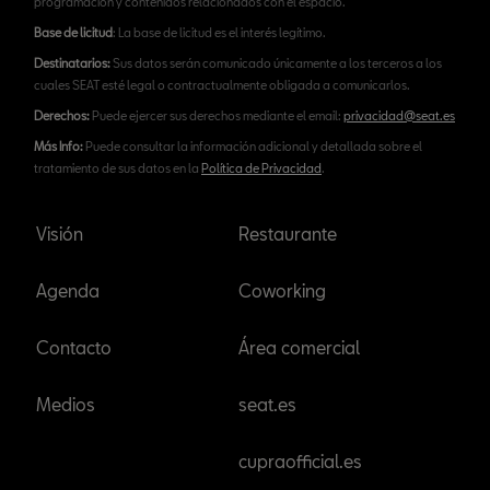
programación y contenidos relacionados con el espacio.
Base de licitud
: La base de licitud es el interés legítimo.
Destinatarios:
Sus datos serán comunicado únicamente a los terceros a los
cuales SEAT esté legal o contractualmente obligada a comunicarlos.
Derechos:
Puede ejercer sus derechos mediante el email:
privacidad@seat.es
Más Info:
Puede consultar la información adicional y detallada sobre el
tratamiento de sus datos en la
Política de Privacidad
.
Visión
Restaurante
Agenda
Coworking
Contacto
Área comercial
Medios
seat.es
cupraofficial.es