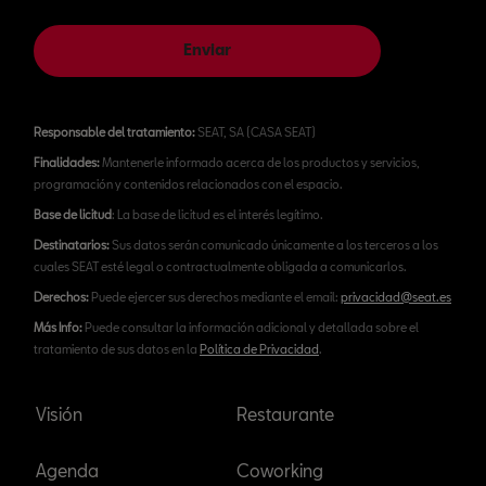
Enviar
Responsable del tratamiento:
SEAT, SA (CASA SEAT)
Finalidades:
Mantenerle informado acerca de los productos y servicios,
programación y contenidos relacionados con el espacio.
Base de licitud
: La base de licitud es el interés legítimo.
Destinatarios:
Sus datos serán comunicado únicamente a los terceros a los
cuales SEAT esté legal o contractualmente obligada a comunicarlos.
Derechos:
Puede ejercer sus derechos mediante el email:
privacidad@seat.es
Más Info:
Puede consultar la información adicional y detallada sobre el
tratamiento de sus datos en la
Política de Privacidad
.
Visión
Restaurante
Agenda
Coworking