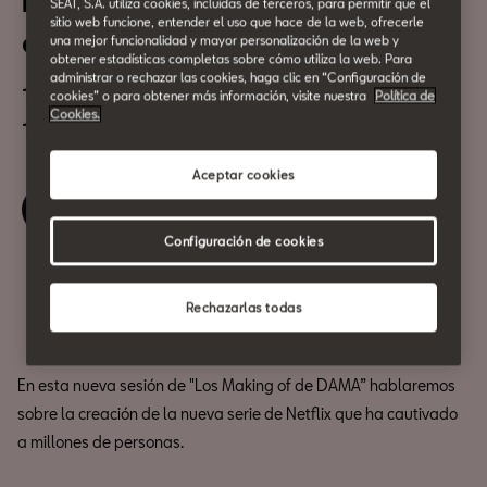
Los Making of de DAMA: El
SEAT, S.A. utiliza cookies, incluidas de terceros, para permitir que el
sitio web funcione, entender el uso que hace de la web, ofrecerle
cuerpo en llamas
una mejor funcionalidad y mayor personalización de la web y
obtener estadísticas completas sobre cómo utiliza la web. Para
administrar o rechazar las cookies, haga clic en “Configuración de
18 de Octubre
cookies” o para obtener más información, visite nuestra
Política de
Cookies.
18:30h
Aceptar cookies
Reserva tu entrada
Configuración de cookies
Compartir
Rechazarlas todas
En esta nueva sesión de "Los Making of de DAMA” hablaremos
sobre la creación de la nueva serie de Netflix que ha cautivado
a millones de personas.