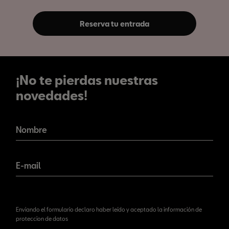
Reserva tu entrada
¡No te pierdas nuestras
novedades!
¡No te pierdas nuestras
novedades!
Nombre
E-mail
Enviando el formulario declaro haber leído y aceptado la información de
proteccion de datos