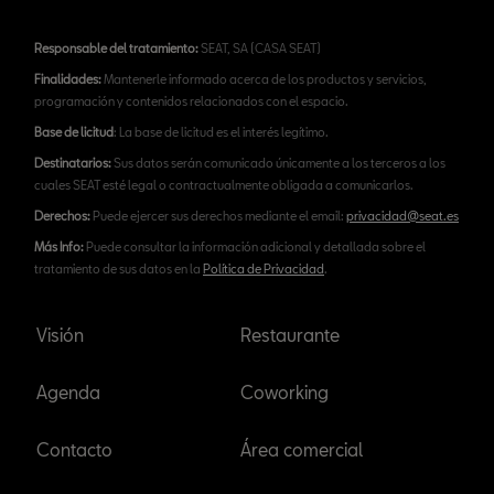
Responsable del tratamiento:
SEAT, SA (CASA SEAT)
Finalidades:
Mantenerle informado acerca de los productos y servicios,
programación y contenidos relacionados con el espacio.
Base de licitud
: La base de licitud es el interés legítimo.
Destinatarios:
Sus datos serán comunicado únicamente a los terceros a los
cuales SEAT esté legal o contractualmente obligada a comunicarlos.
Derechos:
Puede ejercer sus derechos mediante el email:
privacidad@seat.es
Más Info:
Puede consultar la información adicional y detallada sobre el
tratamiento de sus datos en la
Política de Privacidad
.
Visión
Restaurante
Agenda
Coworking
Contacto
Área comercial