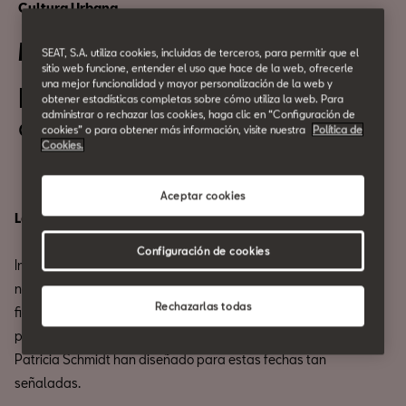
Cultura Urbana
Merry Days CASA SEAT
SEAT, S.A. utiliza cookies, incluidas de terceros, para permitir que el
sitio web funcione, entender el uso que hace de la web, ofrecerle
una mejor funcionalidad y mayor personalización de la web y
Del 01 de Diciembre
obtener estadísticas completas sobre cómo utiliza la web. Para
administrar o rechazar las cookies, haga clic en “Configuración de
al 07 de Enero
cookies” o para obtener más información, visite nuestra
Política de
Cookies.
Aceptar cookies
La Navidad más dulce.
Configuración de cookies
Inauguramos los
Merry Days CASA SEAT
con una decoración
navideña que nos traslada a un mundo mágico repleto de
Rechazarlas todas
figuras tridimensionales que representan dulces y obras de
pastelería. Un escenario de fantasía que Christian Escribà &
Patricia Schmidt han diseñado para estas fechas tan
señaladas.