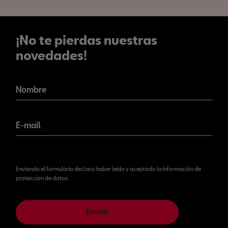
¡No te pierdas nuestras
novedades!
¡No te pierdas nuestras
novedades!
Nombre
E-mail
Enviando el formulario declaro haber leído y aceptado la información de
proteccion de datos
Enviar