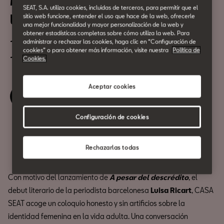
Mujeres sin filtros: a través de
SEAT, S.A. utiliza cookies, incluidas de terceros, para permitir que el
las generaciones
sitio web funcione, entender el uso que hace de la web, ofrecerle
una mejor funcionalidad y mayor personalización de la web y
obtener estadísticas completas sobre cómo utiliza la web. Para
19 de Septiembre
administrar o rechazar las cookies, haga clic en “Configuración de
cookies” o para obtener más información, visite nuestra
Política de
18:30h
Cookies.
Aceptar cookies
Reserva tu entrada
Configuración de cookies
Compartir
Rechazarlas todas
Con motivo del lanzamiento de
A pesar del descrédito
, el
debut literario de la periodista barcelonesa
Luisa Ricart
, CASA
SEAT acoge un coloquio honesto y sin artificios sobre la
identidad femenina en la vida adulta. Una conversación