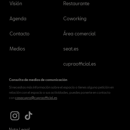
Visión
Restaurante
Agenda
Coworking
Contacto
Área comercial
Medios
seat.es
cupraofficial.es
Consulta de medios de comunicación
Si necesitas más información sobre el espacio o tienes alguna petición en
relación con el espacio o sus actividades, puedes ponerte en contacto
con
casacupra@cupraofficial.es
Nota Legal