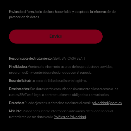
Enviando el formulario declaro haber leído y aceptado la información de
proteccion de datos
Enviar
Responsable del tratamiento:
SEAT, SA (CASA SEAT)
Finalidades:
Mantenerle informado acerca de los productos y servicios,
programación y contenidos relacionados con el espacio.
Base de licitud
: La base de licitud es el interés legítimo.
Destinatarios:
Sus datos serán comunicado únicamente a los terceros a los
cuales SEAT esté legal o contractualmente obligada a comunicarlos.
Derechos:
Puede ejercer sus derechos mediante el email:
privacidad@seat.es
Más Info:
Puede consultar la información adicional y detallada sobre el
tratamiento de sus datos en la
Política de Privacidad
.