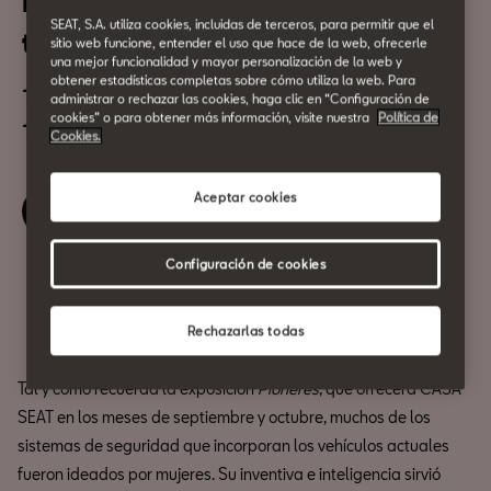
Nuevas tecnologías y
SEAT, S.A. utiliza cookies, incluidas de terceros, para permitir que el
tendencias en seguridad vial
sitio web funcione, entender el uso que hace de la web, ofrecerle
una mejor funcionalidad y mayor personalización de la web y
obtener estadísticas completas sobre cómo utiliza la web. Para
19 de Septiembre
administrar o rechazar las cookies, haga clic en “Configuración de
cookies” o para obtener más información, visite nuestra
Política de
18:30h
Cookies.
Aceptar cookies
Reserva tu entrada
Configuración de cookies
Compartir
Rechazarlas todas
Tal y como recuerda la exposición
Pioneres
, que ofrecerá CASA
SEAT en los meses de septiembre y octubre, muchos de los
sistemas de seguridad que incorporan los vehículos actuales
fueron ideados por mujeres. Su inventiva e inteligencia sirvió