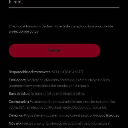
E-mail
Enviando el formulario declaro haber leído y aceptado la información de
proteccion de datos
Enviar
Responsable del tratamiento:
SEAT, SA (CASA SEAT)
Finalidades:
Mantenerle informado acerca de los productos y servicios,
programación y contenidos relacionados con el espacio.
Base de licitud
: La base de licitud es el interés legítimo.
Destinatarios:
Sus datos serán comunicado únicamente a los terceros a los
cuales SEAT esté legal o contractualmente obligada a comunicarlos.
Derechos:
Puede ejercer sus derechos mediante el email:
privacidad@seat.es
Más Info:
Puede consultar la información adicional y detallada sobre el