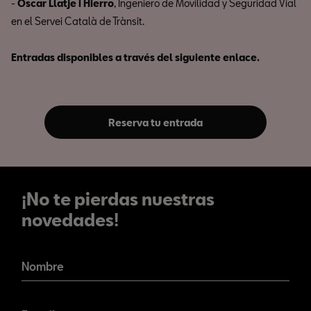
-
Òscar Llatje i Hierro
, Ingeniero de Movilidad y Seguridad Vial
en el Servei Català de Trànsit.
Entradas disponibles a través del siguiente enlace.
Reserva tu entrada
¡No te pierdas nuestras
novedades!
¡No te pierdas nuestras
novedades!
Nombre