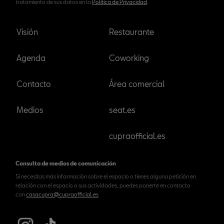
tratamiento de sus datos en la
Política de Privacidad
.
Visión
Restaurante
Agenda
Coworking
Contacto
Área comercial
Medios
seat.es
cupraofficial.es
Consulta de medios de comunicación
Si necesitas más información sobre el espacio o tienes alguna petición en
relación con el espacio o sus actividades, puedes ponerte en contacto
con
casacupra@cupraofficial.es