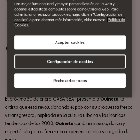
Ouineta, en concierto
una mejor funcionalidad y mayor personalización de la web y
obtener estadísticas completas sobre cómo utiliza la web. Para
30 de Enero
administrar o rechazar las cookies, haga clic en “Configuración de
cookies” o para obtener más información, visite nuestra
Política de
19:00h
Cookies.
Aceptar cookies
Reserva tu entrada
Configuración de cookies
Compartir
Rechazarlas todas
El próximo 30 de enero, CASA SEAT presenta a
Ouineta
, la
artista que está revolucionando el pop con su propuesta fresca
y transgresora. Inspirada en la cultura urbana y las icónicas
tendencias de los 2000,
Ouineta
combina música, danza y
espectáculo para ofrecer una experiencia única y cargada de
ironía.