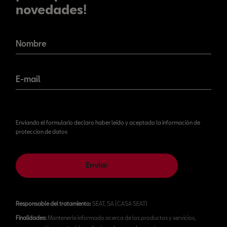
novedades!
¡No te pierdas nuestras
novedades!
Nombre
E-mail
Enviando el formulario declaro haber leído y aceptado la información de
proteccion de datos
Enviar
Responsable del tratamiento:
SEAT, SA (CASA SEAT)
Finalidades:
Mantenerle informado acerca de los productos y servicios,