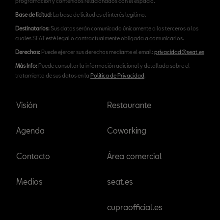
programación y contenidos relacionados con el espacio.
Base de licitud
: La base de licitud es el interés legítimo.
Destinatarios:
Sus datos serán comunicado únicamente a los terceros a los
cuales SEAT esté legal o contractualmente obligada a comunicarlos.
Derechos:
Puede ejercer sus derechos mediante el email:
privacidad@seat.es
Más Info:
Puede consultar la información adicional y detallada sobre el
tratamiento de sus datos en la
Política de Privacidad
.
Visión
Restaurante
Agenda
Coworking
Contacto
Área comercial
Medios
seat.es
cupraofficial.es