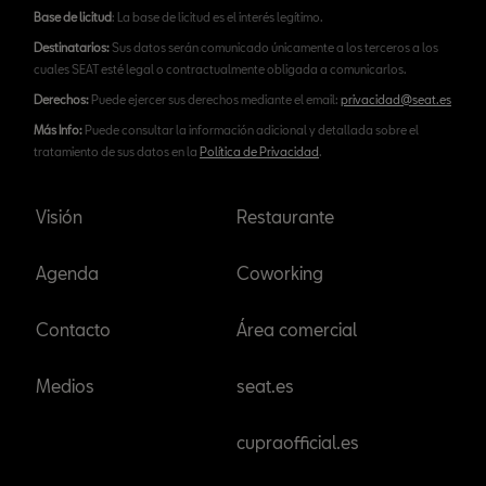
Base de licitud
: La base de licitud es el interés legítimo.
Destinatarios:
Sus datos serán comunicado únicamente a los terceros a los
cuales SEAT esté legal o contractualmente obligada a comunicarlos.
Derechos:
Puede ejercer sus derechos mediante el email:
privacidad@seat.es
Más Info:
Puede consultar la información adicional y detallada sobre el
tratamiento de sus datos en la
Política de Privacidad
.
Visión
Restaurante
Agenda
Coworking
Contacto
Área comercial
Medios
seat.es
cupraofficial.es