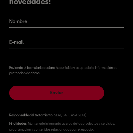
novedades!
¡No te pierdas nuestras
novedades!
Nombre
E-mail
Enviando el formulario declaro haber leído y aceptado la información de
proteccion de datos
Enviar
Responsable del tratamiento:
SEAT, SA (CASA SEAT)
Finalidades:
Mantenerle informado acerca de los productos y servicios,
programación y contenidos relacionados con el espacio.