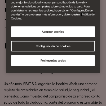
Presbicia: ¿Cuándo es el
una mejor funcionalidad y mayor personalización de la web y
obtener estadísticas completas sobre cómo utiliza la web. Para
momento de usar gafas?
administrar o rechazar las cookies, haga clic en “Configuración de
cookies” o para obtener más información, visite nuestra
Política de
Cookies.
19 de Mayo
12:00h
Aceptar cookies
Reserva tu entrada
Configuración de cookies
Rechazarlas todas
Compartir
Un año más, SEAT S.A. organiza la Healthy Week, una semana
repleta de actividades en torno a la salud, la seguridad y el
bienestar. Como muestra del compromiso de la empresa con la
salud de toda la ciudadanía, parte del programa estará abierto