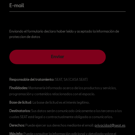
E-mail
Enviando el formulario declaro haber leído y aceptado la información de
proteccion de datos
Enviar
Responsable del tratamiento:
SEAT, SA (CASA SEAT)
Finalidades:
Mantenerle informado acerca de los productos y servicios,
programación y contenidos relacionados con el espacio.
Base de licitud
: La base de licitud es el interés legítimo.
Destinatarios:
Sus datos serán comunicado únicamente a los terceros a los
cuales SEAT esté legal o contractualmente obligada a comunicarlos.
Derechos:
Puede ejercer sus derechos mediante el email:
privacidad@seat.es
Más Info:
Puede consultar la información adicional y detallada sobre el