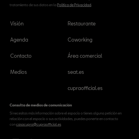
tratamiento de sus datos en la
Política de Privacidad
.
Visión
Restaurante
Agenda
Coworking
Contacto
Área comercial
Medios
seat.es
cupraofficial.es
Consulta de medios de comunicación
Si necesitas más información sobre el espacio o tienes alguna petición en
relación con el espacio o sus actividades, puedes ponerte en contacto
con
casacupra@cupraofficial.es