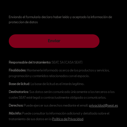
Enviando el formulario declaro haber leído y aceptado la información de
proteccion de datos
Enviar
Responsable del tratamiento:
SEAT, SA (CASA SEAT)
Finalidades:
Mantenerle informado acerca de los productos y servicios,
programación y contenidos relacionados con el espacio.
Base de licitud
: La base de licitud es el interés legítimo.
Destinatarios:
Sus datos serán comunicado únicamente a los terceros a los
cuales SEAT esté legal o contractualmente obligada a comunicarlos.
Derechos:
Puede ejercer sus derechos mediante el email:
privacidad@seat.es
Más Info:
Puede consultar la información adicional y detallada sobre el
tratamiento de sus datos en la
Política de Privacidad
.