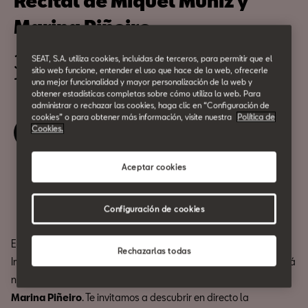
Recital de Miquel Muñiz y
Marina Piñeiro
30 de Septiembre
SEAT, S.A. utiliza cookies, incluidas de terceros, para permitir que el
sitio web funcione, entender el uso que hace de la web, ofrecerle
19:30h
una mejor funcionalidad y mayor personalización de la web y
obtener estadísticas completas sobre cómo utiliza la web. Para
administrar o rechazar las cookies, haga clic en “Configuración de
cookies” o para obtener más información, visite nuestra
Política de
Cookies.
Reserva tu entrada
Aceptar cookies
Compartir
Configuración de cookies
El violinista gerundense
Miquel Muñiz
, ganador del premio
Rechazarlas todas
ImpulsaACIMC 2022 (ex aequo) entre otros galardones, visitará
nuestro auditorio para ofrecer un recital junto a la pianista
Marina Piñeiro
. Te invitamos a descubrir en directo la