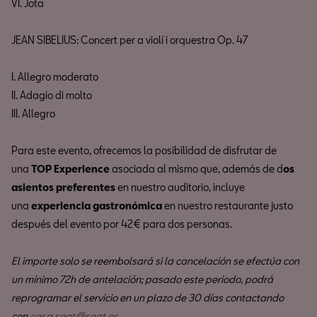
VI. Jota
JEAN SIBELIUS: Concert per a violí i orquestra Op. 47
I. Allegro moderato
II. Adagio di molto
III. Allegro
Para este evento, ofrecemos la posibilidad de disfrutar de
una
TOP Experience
asociada al mismo que, además de d
os
asientos preferentes
en nuestro auditorio, incluye
una
experiencia gastronómica
en nuestro restaurante justo
después del evento por 42€ para dos personas.
El importe solo se reembolsará si la cancelación se efectúa con
un mínimo 72h de antelación; pasado este periodo, podrá
reprogramar el servicio en un plazo de 30 días contactando
con
casa.seat@seat.es
.