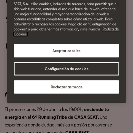
Running Tribe CASA SEAT
SEAT, S.A. utiliza cookies, incluidas de terceros, para permitir que el
sitio web funcione, entender el uso que hace de la web, ofrecerle
29 de Abril
una mejor funcionalidad y mayor personalización de la web y
obtener estadísticas completas sobre cómo utiliza la web. Para
19:00h
administrar o rechazar las cookies, haga clic en “Configuración de
cookies” o para obtener más información, visite nuestra
Política de
Cookies.
Reserva tu entrada
Aceptar cookies
Compartir
Configuración de cookies
Rechazarlas todas
¡Vuelve la tribu del running a Barcelona!
El próximo lunes 29 de abril a las 19:00h,
enciende tu
energía
en el
6º Running Tribe de CASA SEAT
. Una
experiencia donde ciudad, música y pasión por correr se
encuentran en un mismo punto:
CASA SEAT
.