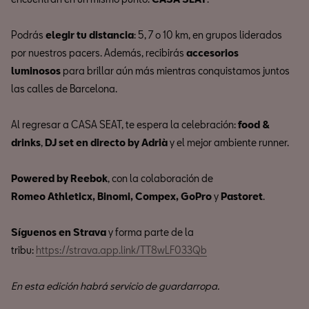
Podrás
elegir tu distancia
: 5, 7 o 10 km, en grupos liderados
por nuestros pacers. Además, recibirás
accesorios
luminosos
para brillar aún más mientras conquistamos juntos
las calles de Barcelona.
Al regresar a CASA SEAT, te espera la celebración:
food &
drinks
,
DJ set en directo by Adrià
y el mejor ambiente runner.
Powered by Reebok
, con la colaboración de
Romeo Athleticx, Binomi, Compex, GoPro
y
Pastoret
.
Síguenos en Strava
y forma parte de la
tribu:
https://strava.app.link/TT8wLF033Qb
En esta edición habrá servicio de guardarropa.