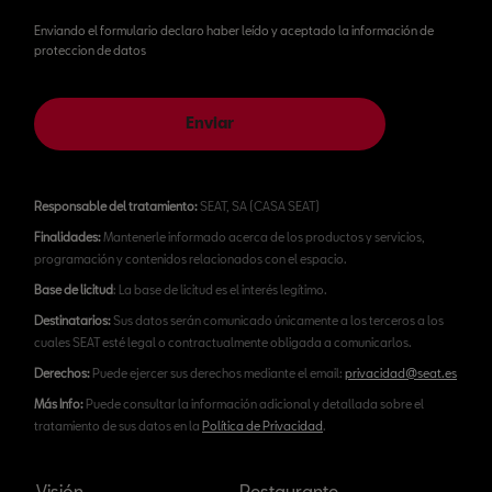
Enviando el formulario declaro haber leído y aceptado la información de
proteccion de datos
Enviar
Responsable del tratamiento:
SEAT, SA (CASA SEAT)
Finalidades:
Mantenerle informado acerca de los productos y servicios,
programación y contenidos relacionados con el espacio.
Base de licitud
: La base de licitud es el interés legítimo.
Destinatarios:
Sus datos serán comunicado únicamente a los terceros a los
cuales SEAT esté legal o contractualmente obligada a comunicarlos.
Derechos:
Puede ejercer sus derechos mediante el email:
privacidad@seat.es
Más Info:
Puede consultar la información adicional y detallada sobre el
tratamiento de sus datos en la
Política de Privacidad
.
Visión
Restaurante