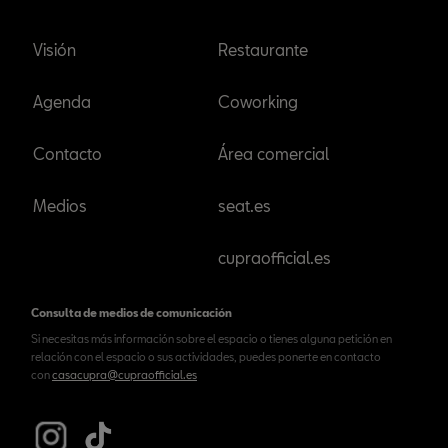
Visión
Restaurante
Agenda
Coworking
Contacto
Área comercial
Medios
seat.es
cupraofficial.es
Consulta de medios de comunicación
Si necesitas más información sobre el espacio o tienes alguna petición en
relación con el espacio o sus actividades, puedes ponerte en contacto
con
casacupra@cupraofficial.es