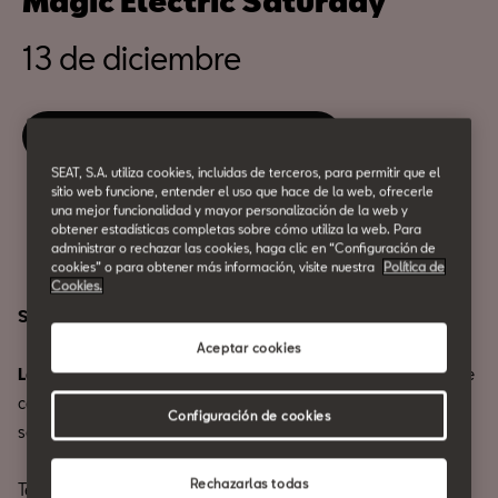
Magic Electric Saturday
13 de diciembre
Reserva tu entrada
SEAT, S.A. utiliza cookies, incluidas de terceros, para permitir que el
sitio web funcione, entender el uso que hace de la web, ofrecerle
una mejor funcionalidad y mayor personalización de la web y
Compartir
obtener estadísticas completas sobre cómo utiliza la web. Para
administrar o rechazar las cookies, haga clic en “Configuración de
cookies” o para obtener más información, visite nuestra
Política de
Cookies.
Sábado Eléctrico Mágico
Aceptar cookies
La Navidad ha llegado a CASA SEAT
, y no hay mejor forma de
celebrarla que
probando un CUPRA eléctrico
y dejándote
Configuración de cookies
sorprender por los
Magic Days by Rocambolesc
.
Rechazarlas todas
Te invitamos a vivir una experiencia verdaderamente mágica