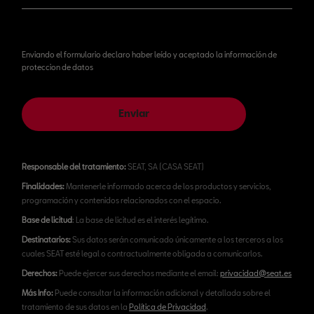
Enviando el formulario declaro haber leído y aceptado la información de
proteccion de datos
Enviar
Responsable del tratamiento:
SEAT, SA (CASA SEAT)
Finalidades:
Mantenerle informado acerca de los productos y servicios,
programación y contenidos relacionados con el espacio.
Base de licitud
: La base de licitud es el interés legítimo.
Destinatarios:
Sus datos serán comunicado únicamente a los terceros a los
cuales SEAT esté legal o contractualmente obligada a comunicarlos.
Derechos:
Puede ejercer sus derechos mediante el email:
privacidad@seat.es
Más Info:
Puede consultar la información adicional y detallada sobre el
tratamiento de sus datos en la
Política de Privacidad
.