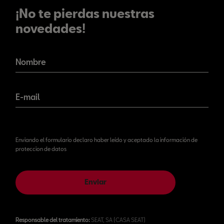
¡No te pierdas nuestras
novedades!
¡No te pierdas nuestras
novedades!
Nombre
E-mail
Enviando el formulario declaro haber leído y aceptado la información de
proteccion de datos
Enviar
Responsable del tratamiento:
SEAT, SA (CASA SEAT)