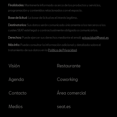
Finalidades:
Mantenerle informado acerca de los productos y servicios,
programación y contenidos relacionados con el espacio.
Base de licitud
: La base de licitud es el interés legítimo.
Destinatarios:
Sus datos serán comunicado únicamente a los terceros a los
cuales SEAT esté legal o contractualmente obligada a comunicarlos.
Derechos:
Puede ejercer sus derechos mediante el email:
privacidad@seat.es
Más Info:
Puede consultar la información adicional y detallada sobre el
tratamiento de sus datos en la
Política de Privacidad
.
Visión
Restaurante
Agenda
Coworking
Contacto
Área comercial
Medios
seat.es