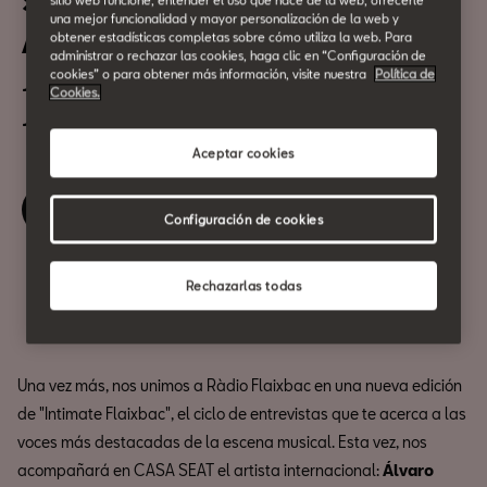
Sorteo: Intimate Flaixbac con
sitio web funcione, entender el uso que hace de la web, ofrecerle
una mejor funcionalidad y mayor personalización de la web y
Álvaro Soler
obtener estadísticas completas sobre cómo utiliza la web. Para
administrar o rechazar las cookies, haga clic en “Configuración de
cookies” o para obtener más información, visite nuestra
Política de
19 de Octubre
Cookies.
17:00h
Aceptar cookies
¡Participa!
Configuración de cookies
Rechazarlas todas
Compartir
Una vez más, nos unimos a Ràdio Flaixbac en una nueva edición
de "Intimate Flaixbac", el ciclo de entrevistas que te acerca a las
voces más destacadas de la escena musical. Esta vez, nos
acompañará en CASA SEAT el artista internacional:
Álvaro