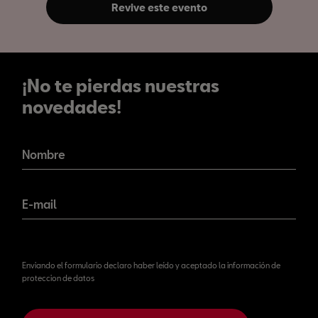
Revive este evento
¡No te pierdas nuestras
novedades!
¡No te pierdas nuestras
novedades!
Nombre
E-mail
Enviando el formulario declaro haber leído y aceptado la información de
proteccion de datos