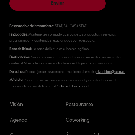
Enviar
Responsable del tratamiento:
SEAT, SA (CASA SEAT)
Finalidades:
Mantenerle informado acerca de los productos y servicios,
programación y contenidos relacionados con el espacio.
Base de licitud
: La base de licitud es el interés legítimo.
Destinatarios:
Sus datos serán comunicado únicamente a los terceros a los
cuales SEAT esté legal o contractualmente obligada a comunicarlos.
Derechos:
Puede ejercer sus derechos mediante el email:
privacidad@seat.es
Más Info:
Puede consultar la información adicional y detallada sobre el
tratamiento de sus datos en la
Política de Privacidad
.
Visión
Restaurante
Agenda
Coworking