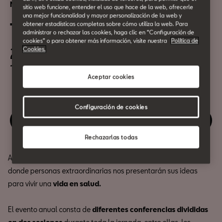
Networking
sitio web funcione, entender el uso que hace de la web, ofrecerle
una mejor funcionalidad y mayor personalización de la web y
TEDxBarcelona 2022: Vida
obtener estadísticas completas sobre cómo utiliza la web. Para
administrar o rechazar las cookies, haga clic en “Configuración de
cookies” o para obtener más información, visite nuestra
Política de
22 de Enero
Cookies.
16:00h
Aceptar cookies
Configuración de cookies
Revive este evento
Rechazarlas todas
Asiste al evento anual TEDxBarcelona 2022, una jornada única
donde personas extraordinarias nos presentarán sus ideas
para vivir una
vida en salud.
El evento anual consta de
diferentes conferencias divididas