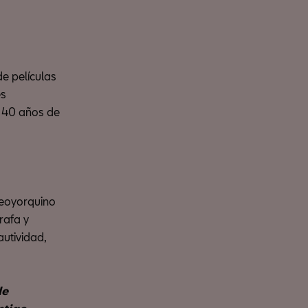
e películas
es
s 40 años de
 neoyorquino
rafa y
autividad,
de