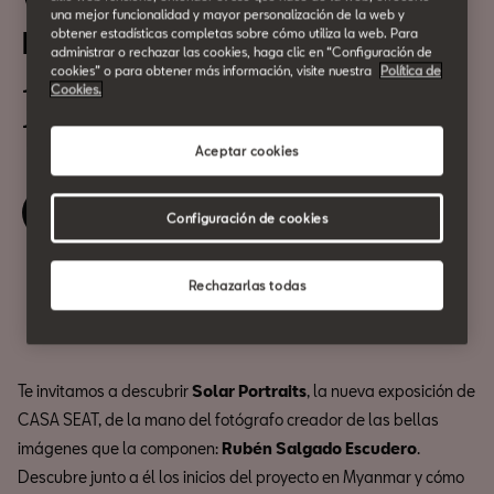
Visita inaugural a Solar
una mejor funcionalidad y mayor personalización de la web y
Portraits
obtener estadísticas completas sobre cómo utiliza la web. Para
administrar o rechazar las cookies, haga clic en “Configuración de
cookies” o para obtener más información, visite nuestra
Política de
1 de Septiembre
Cookies.
18:00h y 19:00h
Aceptar cookies
Reserva tu entrada
Configuración de cookies
Rechazarlas todas
Compartir
Te invitamos a descubrir
Solar Portraits
, la nueva exposición de
CASA SEAT, de la mano del fotógrafo creador de las bellas
imágenes que la componen:
Rubén Salgado Escudero
.
Descubre junto a él los inicios del proyecto en Myanmar y cómo