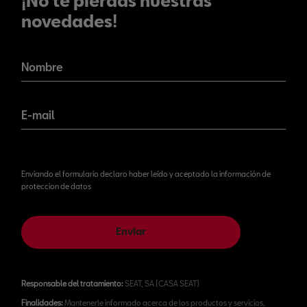
¡No te pierdas nuestras
novedades!
¡No te pierdas nuestras
novedades!
Nombre
E-mail
Enviando el formulario declaro haber leído y aceptado la información de
proteccion de datos
Enviar
Responsable del tratamiento:
SEAT, SA (CASA SEAT)
Finalidades:
Mantenerle informado acerca de los productos y servicios,