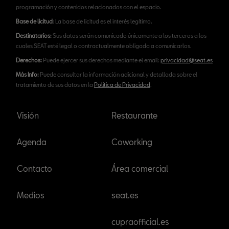
programación y contenidos relacionados con el espacio.
Base de licitud
: La base de licitud es el interés legítimo.
Destinatarios:
Sus datos serán comunicado únicamente a los terceros a los
cuales SEAT esté legal o contractualmente obligada a comunicarlos.
Derechos:
Puede ejercer sus derechos mediante el email:
privacidad@seat.es
Más Info:
Puede consultar la información adicional y detallada sobre el
tratamiento de sus datos en la
Política de Privacidad
.
Visión
Restaurante
Agenda
Coworking
Contacto
Área comercial
Medios
seat.es
cupraofficial.es