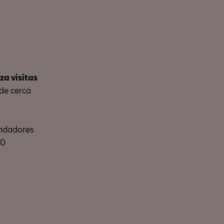
a visitas
 de cerca
fundadores
30