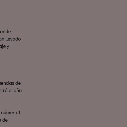
donde
an llevado
aje y
gencias de
rró el año
n número 1
s de