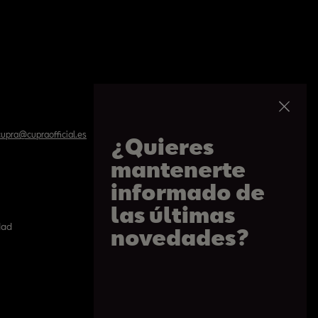
upra@cupraofficial.es
¿Quieres
mantenerte
informado de
las últimas
dad
Politíca de cookies
novedades?
Paseo de Gracia 109, Barcelona
De 09h a 20:30h. De lunes a sábado