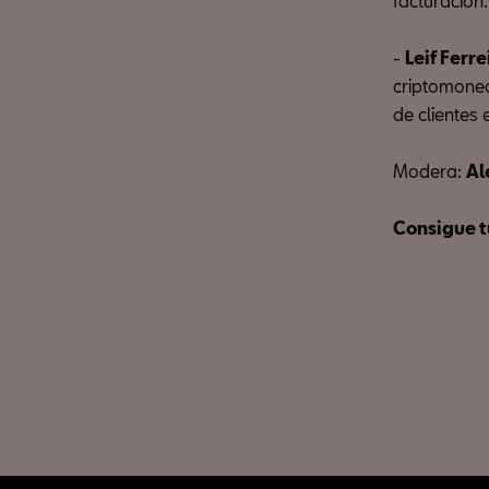
facturación.
-
Leif Ferre
criptomoned
de clientes
Modera:
Al
Consigue t