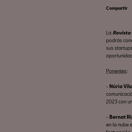
Compartir
La
Revista
podrás cono
sus startups
oportunidad
Ponentes
:
-
Núria Vi
comunicació
2023 con un
-
Bernat Ri
en la nube 