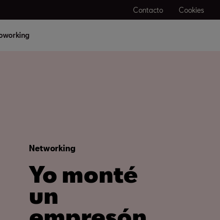
Contacto
Cookies
oworking
Networking
Yo monté
un
empresón