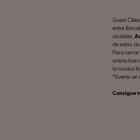
Guest Citie
entre Barcel
alcaldes,
A
de estas ci
Para cerrar
artista barc
la música it
*Evento en 
Consigue t