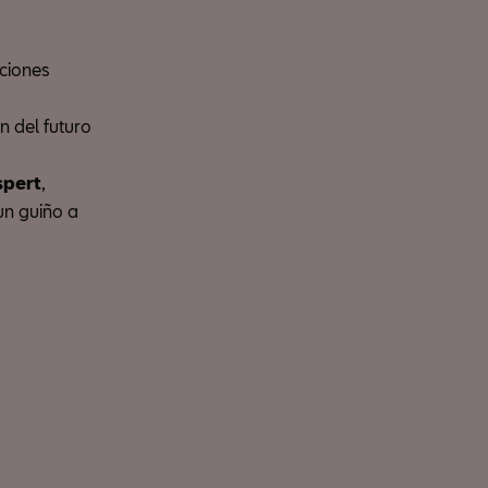
aciones
n del futuro
spert
,
un guiño a