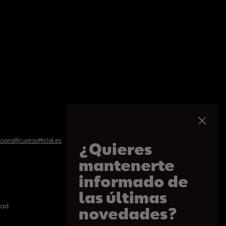
upra@cupraofficial.es
¿Quieres
mantenerte
informado de
las últimas
dad
Politíca de cookies
novedades?