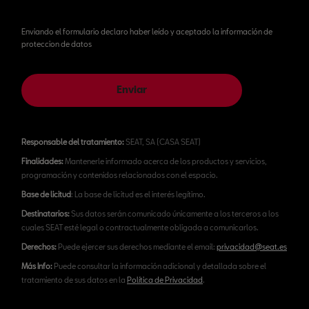
Enviando el formulario declaro haber leído y aceptado la información de
proteccion de datos
Enviar
Responsable del tratamiento:
SEAT, SA (CASA SEAT)
Finalidades:
Mantenerle informado acerca de los productos y servicios,
programación y contenidos relacionados con el espacio.
Base de licitud
: La base de licitud es el interés legítimo.
Destinatarios:
Sus datos serán comunicado únicamente a los terceros a los
cuales SEAT esté legal o contractualmente obligada a comunicarlos.
Derechos:
Puede ejercer sus derechos mediante el email:
privacidad@seat.es
Más Info:
Puede consultar la información adicional y detallada sobre el
tratamiento de sus datos en la
Política de Privacidad
.