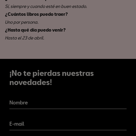
Sí, siempre y cuando esté en buen estado.
¿Cuántos libros puedo traer?
Uno por persona.
¿Hasta qué día puedo venir?
Hasta el 23 de abril.
¡No te pierdas nuestras
novedades!
¡No te pierdas nuestras
novedades!
Nombre
E-mail