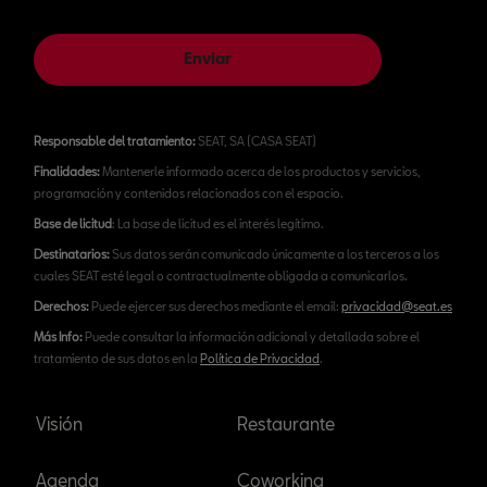
Enviar
Responsable del tratamiento:
SEAT, SA (CASA SEAT)
Finalidades:
Mantenerle informado acerca de los productos y servicios,
programación y contenidos relacionados con el espacio.
Base de licitud
: La base de licitud es el interés legítimo.
Destinatarios:
Sus datos serán comunicado únicamente a los terceros a los
cuales SEAT esté legal o contractualmente obligada a comunicarlos.
Derechos:
Puede ejercer sus derechos mediante el email:
privacidad@seat.es
Más Info:
Puede consultar la información adicional y detallada sobre el
tratamiento de sus datos en la
Política de Privacidad
.
Visión
Restaurante
Agenda
Coworking