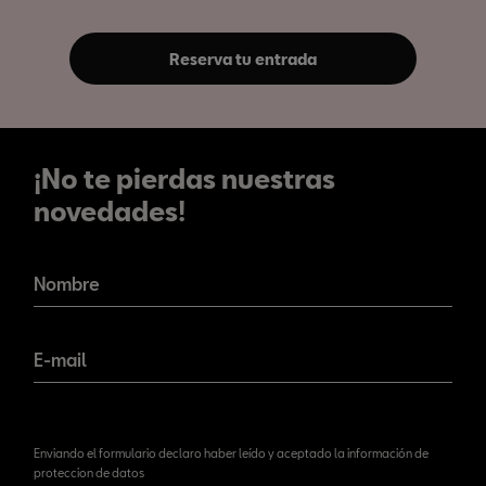
Reserva tu entrada
¡No te pierdas nuestras
novedades!
¡No te pierdas nuestras
novedades!
Nombre
E-mail
Enviando el formulario declaro haber leído y aceptado la información de
proteccion de datos