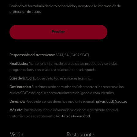
Enviando el formulario declaro haber leído y aceptado la información de
proteccion de datos
Enviar
Responsable del tratamiento:
SEAT, SA (CASA SEAT)
Finalidades:
Mantenerle informado acerca de los productos y servicios,
programación y contenidos relacionados con el espacio.
Base de licitud
: La base de licitud es el interés legítimo.
Destinatarios:
Sus datos serán comunicado únicamente a los terceros a los
cuales SEAT esté legal o contractualmente obligada a comunicarlos.
Derechos:
Puede ejercer sus derechos mediante el email:
privacidad@seat.es
Más Info:
Puede consultar la información adicional y detallada sobre el
tratamiento de sus datos en la
Política de Privacidad
.
Visión
Restaurante