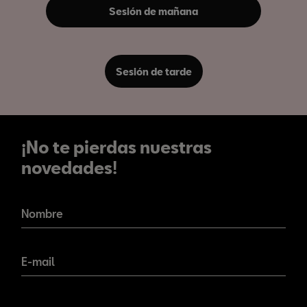
Sesión de mañana
Sesión de tarde
¡No te pierdas nuestras
novedades!
¡No te pierdas nuestras
novedades!
Nombre
E-mail