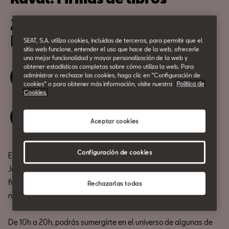
23 de abril
De 10h a 20h
SEAT, S.A. utiliza cookies, incluidas de terceros, para permitir que el
sitio web funcione, entender el uso que hace de la web, ofrecerle
una mejor funcionalidad y mayor personalización de la web y
obtener estadísticas completas sobre cómo utiliza la web. Para
administrar o rechazar las cookies, haga clic en “Configuración de
Sesión de mañana
cookies” o para obtener más información, visite nuestra
Política de
Cookies.
Sesión de tarde
Aceptar cookies
Configuración de cookies
Este
23 de abril
, abrimos nuestras puertas a la magia de Sant
Jordi para celebrarlo como se merece: ¡con un día repleto de
firmas y encuentros con autores y autoras que forman parte de
Rechazarlas todas
nuestro imaginario!
De 10h a 20h, podrás sumergirte en el universo de algunas de