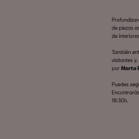
Profundizar
de piezas e
de interior
También en
visitantes 
por
Marta 
Puedes segu
Encontrarás 
18:30h.