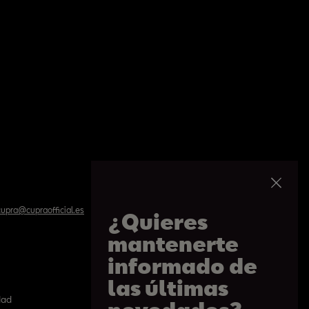
upra@cupraofficial.es
¿Quieres
mantenerte
informado de
las últimas
dad
Politíca de cookies