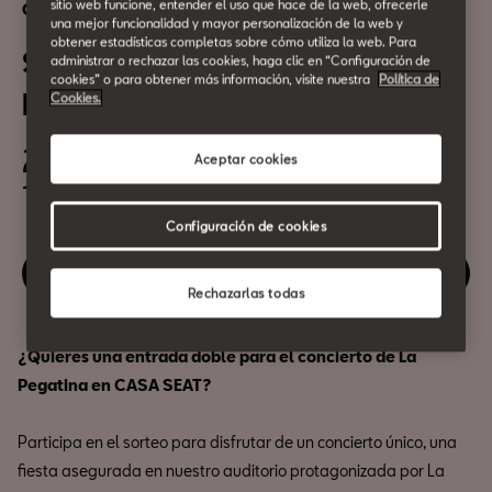
sitio web funcione, entender el uso que hace de la web, ofrecerle
Cultura Urbana
una mejor funcionalidad y mayor personalización de la web y
obtener estadísticas completas sobre cómo utiliza la web. Para
Sorteo Flaixbac Showcase: La
administrar o rechazar las cookies, haga clic en “Configuración de
cookies” o para obtener más información, visite nuestra
Política de
Pegatina
Cookies.
26 de Noviembre
Aceptar cookies
19:30h
Configuración de cookies
¡Suerte!
Rechazarlas todas
¿Quieres una entrada doble para el concierto de La
Pegatina en CASA SEAT?
Participa en el sorteo para disfrutar de un concierto único, una
fiesta asegurada en nuestro auditorio protagonizada por La