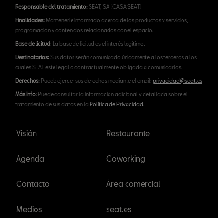
Responsable del tratamiento:
SEAT, SA (CASA SEAT)
Finalidades:
Mantenerle informado acerca de los productos y servicios,
programación y contenidos relacionados con el espacio.
Base de licitud
: La base de licitud es el interés legítimo.
Destinatarios:
Sus datos serán comunicado únicamente a los terceros a los
cuales SEAT esté legal o contractualmente obligada a comunicarlos.
Derechos:
Puede ejercer sus derechos mediante el email:
privacidad@seat.es
Más Info:
Puede consultar la información adicional y detallada sobre el
tratamiento de sus datos en la
Política de Privacidad
.
Visión
Restaurante
Agenda
Coworking
Contacto
Área comercial
Medios
seat.es