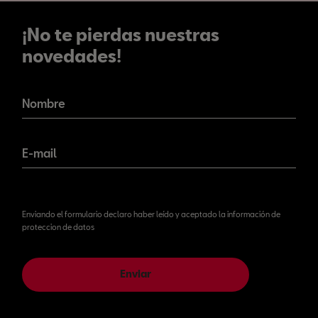
¡No te pierdas nuestras
novedades!
¡No te pierdas nuestras
novedades!
Nombre
E-mail
Enviando el formulario declaro haber leído y aceptado la información de
proteccion de datos
Enviar