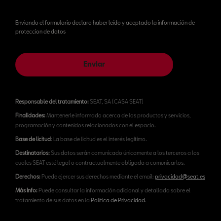
Enviando el formulario declaro haber leído y aceptado la información de
proteccion de datos
Enviar
Responsable del tratamiento:
SEAT, SA (CASA SEAT)
Finalidades:
Mantenerle informado acerca de los productos y servicios,
programación y contenidos relacionados con el espacio.
Base de licitud
: La base de licitud es el interés legítimo.
Destinatarios:
Sus datos serán comunicado únicamente a los terceros a los
cuales SEAT esté legal o contractualmente obligada a comunicarlos.
Derechos:
Puede ejercer sus derechos mediante el email:
privacidad@seat.es
Más Info:
Puede consultar la información adicional y detallada sobre el
tratamiento de sus datos en la
Política de Privacidad
.