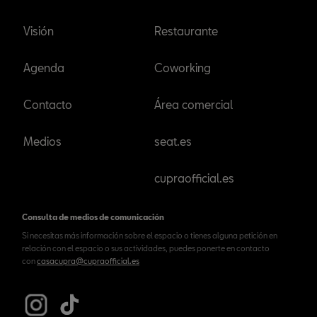
Visión
Restaurante
Agenda
Coworking
Contacto
Área comercial
Medios
seat.es
cupraofficial.es
Consulta de medios de comunicación
Si necesitas más información sobre el espacio o tienes alguna petición en
relación con el espacio o sus actividades, puedes ponerte en contacto
con
casacupra@cupraofficial.es