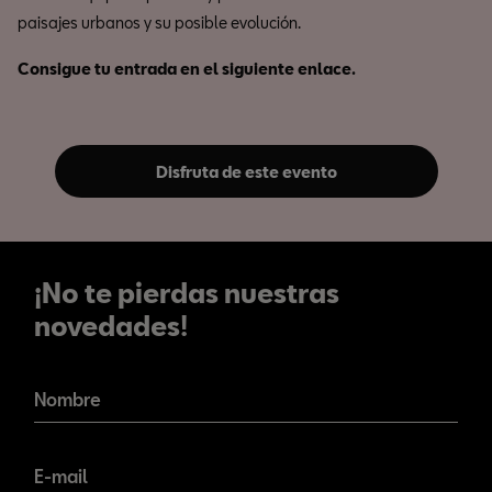
paisajes urbanos y su posible evolución.
Consigue tu entrada en el siguiente enlace.
Disfruta de este evento
¡No te pierdas nuestras
novedades!
¡No te pierdas nuestras
novedades!
Nombre
E-mail