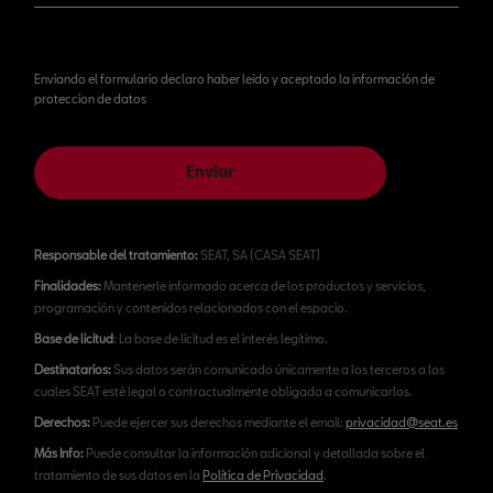
Enviando el formulario declaro haber leído y aceptado la información de
proteccion de datos
Enviar
Responsable del tratamiento:
SEAT, SA (CASA SEAT)
Finalidades:
Mantenerle informado acerca de los productos y servicios,
programación y contenidos relacionados con el espacio.
Base de licitud
: La base de licitud es el interés legítimo.
Destinatarios:
Sus datos serán comunicado únicamente a los terceros a los
cuales SEAT esté legal o contractualmente obligada a comunicarlos.
Derechos:
Puede ejercer sus derechos mediante el email:
privacidad@seat.es
Más Info:
Puede consultar la información adicional y detallada sobre el
tratamiento de sus datos en la
Política de Privacidad
.