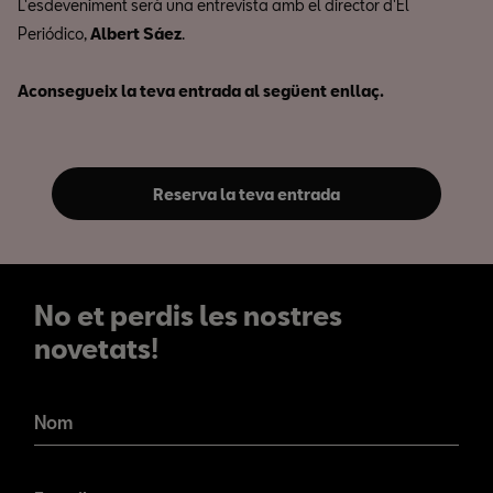
L'esdeveniment serà una entrevista amb el director d'El
Periódico,
Albert Sáez
.
Aconsegueix la teva entrada al següent enllaç.
Reserva la teva entrada
No et perdis les nostres
novetats!
No et perdis les nostres
novetats!
Nom