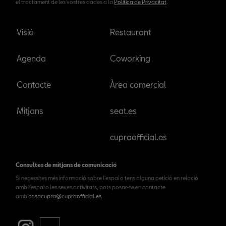
el tractament de les vostres dades a la
Política de Privacitat
.
Visió
Restaurant
Agenda
Coworking
Contacte
Àrea comercial
Mitjans
seat.es
cupraofficial.es
Consultes de mitjans de comunicació
Si necessites més informació sobre l'espai o tens alguna petició en relació
amb l'espai o les seves activitats, pots posar-te en contacte
amb
casacupra@cupraofficial.es