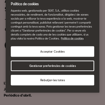
Afterwork El Periódico: Josep
Política de cookies
Santacreu
Aquesta web, gestionada per SEAT, S.A., utilitza cookies
necessàries, de rendiment, de funcionalitat, dirigides i de xarxes
socials per a millorar la teva experiència a la web, mostrar-te
18 d'Abril
contingut personalitzat, publicitat rellevant i permetre't compartir
a les 19:00h
contingut amb la teva xarxa. Pots gestionar les teves preferències
clicant a "Gestionar preferències de cookies". Per a veure els
detalls complets de cada una de les cookies que utilitzem, si us
plau visita la nostra Política de Cookies.
Política de cookies
Reserva la teva entrada
Acceptar Cookies
Compartir
Gestionar preferències de cookies
Rebutjar-les totes
L'actual president de la Cambra de Comerç de Barcelona,
Josep Santacreu, serà el protagonista de l'Afterwork El
Periódico d'abril.