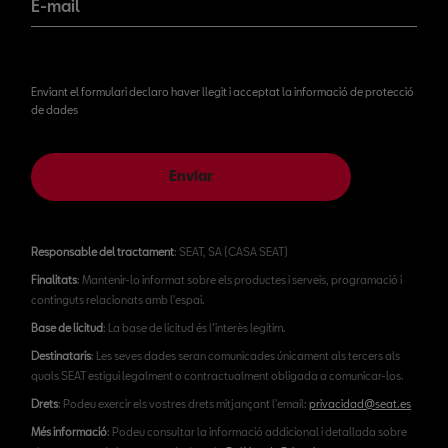
E-mail
Enviant el formulari declaro haver llegit i acceptat la informació de protecció
de dades
Enviar
Responsable del tractament
: SEAT, SA (CASA SEAT)
Finalitats
: Mantenir-lo informat sobre els productes i serveis, programació i
continguts relacionats amb l'espai.
Base de licitud
: La base de licitud és l’interès legítim.
Destinataris
: Les seves dades seran comunicades únicament als tercers als
quals SEAT estigui legalment o contractualment obligada a comunicar-los.
Drets
: Podeu exercir els vostres drets mitjançant l'email:
privacidad@seat.es
Més informació
: Podeu consultar la informació addicional i detallada sobre