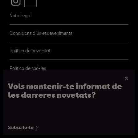
Nota Legal
Condicions d’ús esdeveniments
Política de privacitat
Política de cookies
Vols mantenir-te informat de
les darreres novetats?
© 2026 SEAT, S.A.
Passeig de Gràcia 109, Barcelona
Subscriu-te
De 09h a 20:30h. De dilluns a dissabte