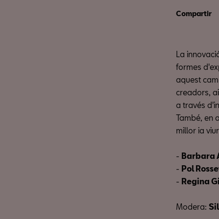
Compartir
La innovació
formes d'ex
aquest camp 
creadors, a
a través d'
També, en a
millor ia v
-
Barbara 
-
Pol Rosse
-
Regina G
Modera:
Si