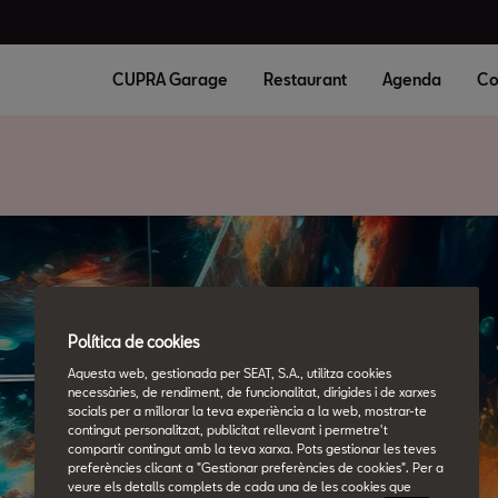
CUPRA Garage
Restaurant
Agenda
Co
Política de cookies
Aquesta web, gestionada per SEAT, S.A., utilitza cookies
necessàries, de rendiment, de funcionalitat, dirigides i de xarxes
socials per a millorar la teva experiència a la web, mostrar-te
contingut personalitzat, publicitat rellevant i permetre't
compartir contingut amb la teva xarxa. Pots gestionar les teves
preferències clicant a "Gestionar preferències de cookies". Per a
veure els detalls complets de cada una de les cookies que