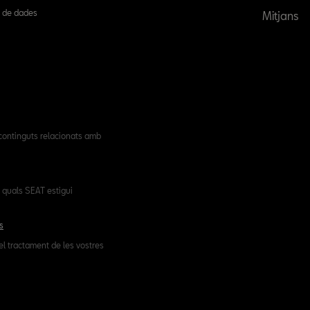
ió de dades
Mitjans
 continguts relacionats amb
 quals SEAT estigui
s
el tractament de les vostres