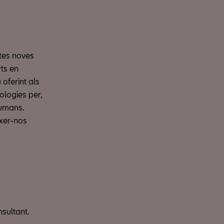
stes noves
rts en
 oferint als
ologies per,
humans.
xer-nos
nsultant.