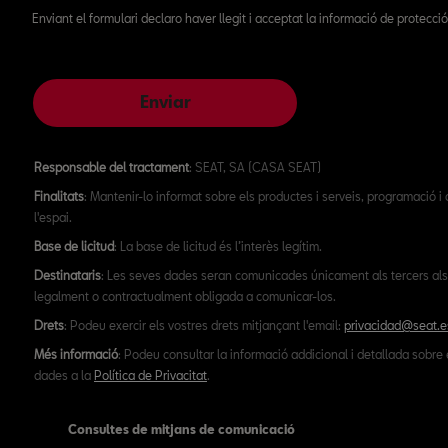
Enviant el formulari declaro haver llegit i acceptat la informació de protecc
Enviar
Responsable del tractament
: SEAT, SA (CASA SEAT)
Finalitats
: Mantenir-lo informat sobre els productes i serveis, programació i
l'espai.
Base de licitud
: La base de licitud és l’interès legítim.
Destinataris
: Les seves dades seran comunicades únicament als tercers als
legalment o contractualment obligada a comunicar-los.
Drets
: Podeu exercir els vostres drets mitjançant l'email:
privacidad@seat.e
Més informació
: Podeu consultar la informació addicional i detallada sobre 
dades a la
Política de Privacitat
.
Consultes de mitjans de comunicació