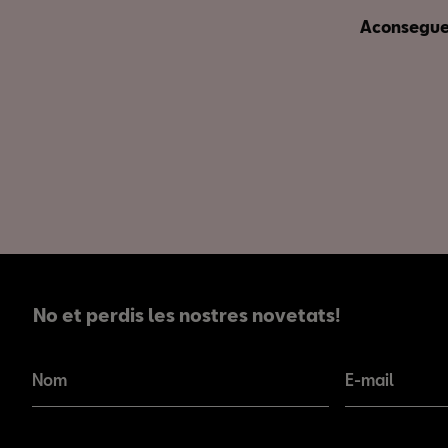
Aconseguei
No et perdis les nostres novetats!
No et perdis les nostres novetats!
Nom
E-mail