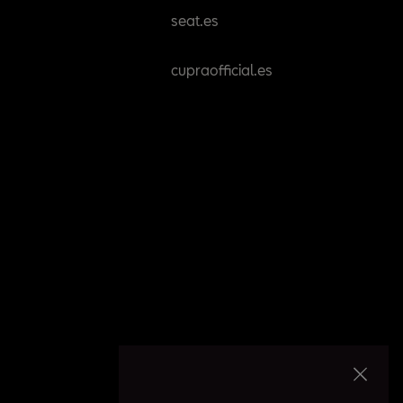
seat.es
cupraofficial.es