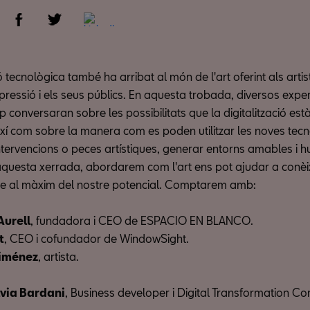
 tecnològica també ha arribat al món de l'art oferint als arti
pressió i els seus públics. En aquesta trobada, diversos expe
conversaran sobre les possibilitats que la digitalització està
ixí com sobre la manera com es poden utilitzar les noves tecn
intervencions o peces artístiques, generar entorns amables i 
questa xerrada, abordarem com l'art ens pot ajudar a conèi
iure al màxim del nostre potencial. Comptarem amb:
Aurell
, fundadora i CEO de ESPACIO EN BLANCO.
t
, CEO i cofundador de WindowSight.
iménez
, artista.
lvia Bardani
, Business developer i Digital Transformation Co