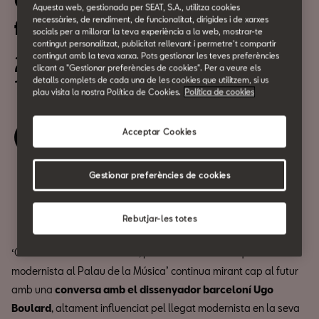
Constant Moderna. Present i
Aquesta web, gestionada per SEAT, S.A., utilitza cookies
necessàries, de rendiment, de funcionalitat, dirigides i de xarxes
futur amb BOULARD
socials per a millorar la teva experiència a la web, mostrar-te
contingut personalitzat, publicitat rellevant i permetre't compartir
contingut amb la teva xarxa. Pots gestionar les teves preferències
26 de març
clicant a "Gestionar preferències de cookies". Per a veure els
18:30h
detalls complets de cada una de les cookies que utilitzem, si us
plau visita la nostra Política de Cookies.
Política de cookies
Acceptar Cookies
Reserva la teva entrada
Gestionar preferències de cookies
Compartir
Rebutjar-les totes
‘Constant Moderna: Passat, present i futur de l’arquitectura
modernista al Palau de la Música’ continua mirant cap al futur
amb una
conversa amb el dissenyador barceloní Ugo
Boulard
, altament influenciat pel llegat modernista en la seva