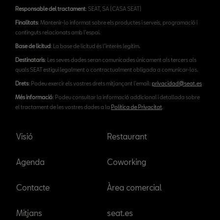
Responsable del tractament
: SEAT, SA (CASA SEAT)
Finalitats
: Mantenir-lo informat sobre els productes i serveis, programació i
continguts relacionats amb l'espai.
Base de licitud
: La base de licitud és l’interès legítim.
Destinataris
: Les seves dades seran comunicades únicament als tercers als
quals SEAT estigui legalment o contractualment obligada a comunicar-los.
Drets
: Podeu exercir els vostres drets mitjançant l'email:
privacidad@seat.es
Més informació
: Podeu consultar la informació addicional i detallada sobre
el tractament de les vostres dades a la
Política de Privacitat
.
Visió
Restaurant
Agenda
Coworking
Contacte
Àrea comercial
Mitjans
seat.es