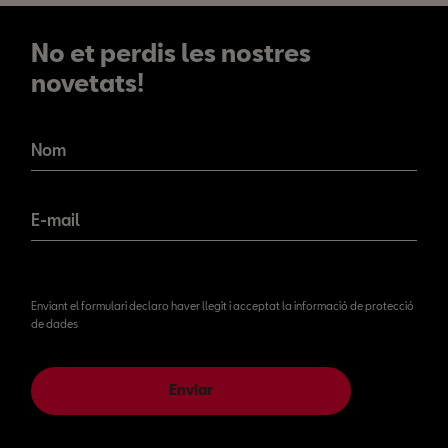
No et perdis les nostres
novetats!
No et perdis les nostres
novetats!
Nom
E-mail
Enviant el formulari declaro haver llegit i acceptat la informació de protecció
de dades
Enviar