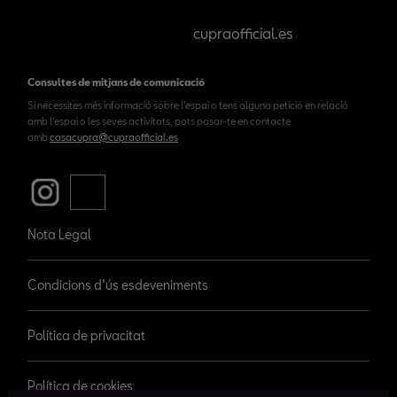
cupraofficial.es
Consultes de mitjans de comunicació
Si necessites més informació sobre l'espai o tens alguna petició en relació
amb l'espai o les seves activitats, pots posar-te en contacte
amb
casacupra@cupraofficial.es
Nota Legal
Condicions d’ús esdeveniments
Política de privacitat
Política de cookies