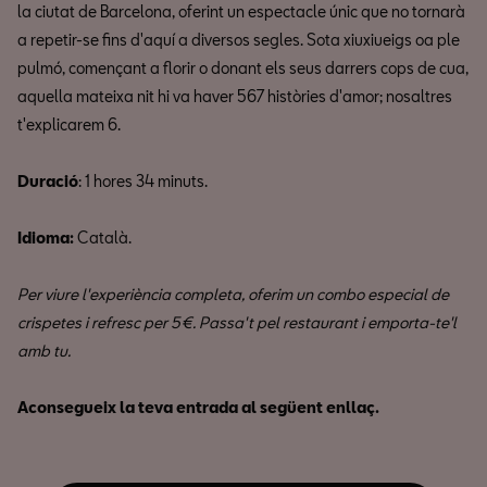
la ciutat de Barcelona, oferint un espectacle únic que no tornarà
a repetir-se fins d'aquí a diversos segles. Sota xiuxiueigs oa ple
pulmó, començant a florir o donant els seus darrers cops de cua,
aquella mateixa nit hi va haver 567 històries d'amor; nosaltres
t'explicarem 6.
Duració
: 1 hores 34 minuts.
Idioma:
Català.
Per viure l'experiència completa, oferim un combo especial de
crispetes i refresc per 5€. Passa't pel restaurant i emporta-te'l
amb tu.
Aconsegueix la teva entrada al següent enllaç.