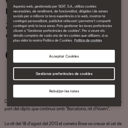
Un estiu de PEL·LÍCULA:
Aquesta web, gestionada per SEAT, S.A., utilitza cookies
Barcelona, nit d'estiu
necessàries, de rendiment, de funcionalitat, dirigides i de xarxes
socials per a millorar la teva experiència a la web, mostrar-te
contingut personalitzat, publicitat rellevant i permetre't compartir
21 de Juliol
contingut amb la teva xarxa. Pots gestionar les teves preferències
clicant a "Gestionar preferències de cookies". Per a veure els
a les 19:00h
detalls complets de cada una de les cookies que utilitzem, si us
plau visita la nostra Política de Cookies.
Política de cookies
Reserva la teva entrada
Acceptar Cookies
Gestionar preferències de cookies
Compartir
Rebutjar-les totes
Debut al llargmetratge de ficció de
Dani de la Orden
i primera
part del díptic que continua amb "Barcelona, nit d'hivern".
La nit del 18 d'agost del 2013 el cometa Rose va creuar el cel de