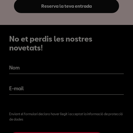
Reserva la teva entrada
No et perdis les nostres
novetats!
No et perdis les nostres
novetats!
Nom
E-mail
Enviant el formulari declaro haver llegit i acceptat la informació de protecció
de dades