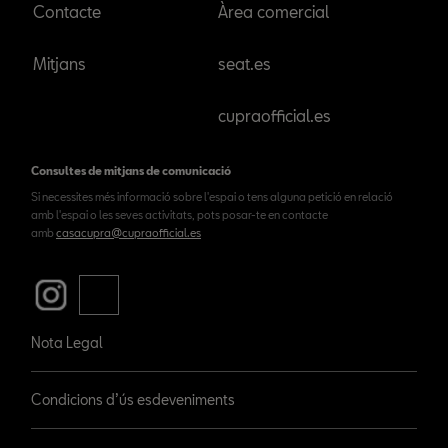
Contacte
Àrea comercial
Mitjans
seat.es
cupraofficial.es
Consultes de mitjans de comunicació
Si necessites més informació sobre l'espai o tens alguna petició en relació
amb l'espai o les seves activitats, pots posar-te en contacte
amb
casacupra@cupraofficial.es
Nota Legal
Condicions d’ús esdeveniments