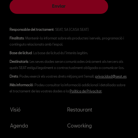
Enviar
Responsable del tractament
: SEAT, SA (CASA SEAT)
Finalitats
: Mantenir-lo informat sobre els productes i serveis, programació i
continguts relacionats amb l'espai.
Base de licitud
: La base de licitud és l’interès legítim.
Destinataris
: Les seves dades seran comunicades únicament als tercers als
quals SEAT estigui legalment o contractualment obligada a comunicar-los.
Drets
: Podeu exercir els vostres drets mitjançant l'email:
privacidad@seat.es
Més informació
: Podeu consultar la informació addicional i detallada sobre
el tractament de les vostres dades a la
Política de Privacitat
.
Visió
Restaurant
Agenda
Coworking