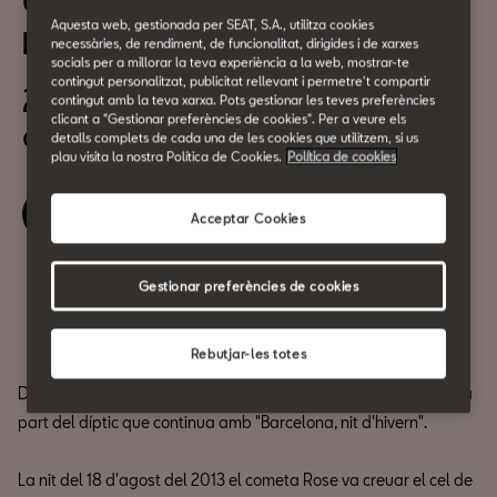
Un estiu de PEL·LÍCULA:
Aquesta web, gestionada per SEAT, S.A., utilitza cookies
Barcelona, nit d'estiu
necessàries, de rendiment, de funcionalitat, dirigides i de xarxes
socials per a millorar la teva experiència a la web, mostrar-te
contingut personalitzat, publicitat rellevant i permetre't compartir
21 d'Agost
contingut amb la teva xarxa. Pots gestionar les teves preferències
clicant a "Gestionar preferències de cookies". Per a veure els
a les 19:00h
detalls complets de cada una de les cookies que utilitzem, si us
plau visita la nostra Política de Cookies.
Política de cookies
Reserva la teva entrada
Acceptar Cookies
Gestionar preferències de cookies
Compartir
Rebutjar-les totes
Debut al llargmetratge de ficció de
Dani de la Orden
i primera
part del díptic que continua amb "Barcelona, nit d'hivern".
La nit del 18 d'agost del 2013 el cometa Rose va creuar el cel de