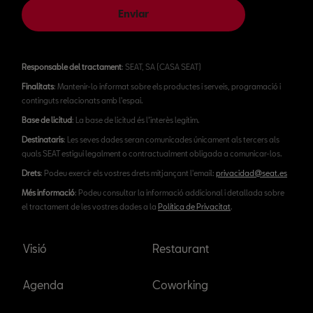
Enviar
Responsable del tractament
: SEAT, SA (CASA SEAT)
Finalitats
: Mantenir-lo informat sobre els productes i serveis, programació i
continguts relacionats amb l'espai.
Base de licitud
: La base de licitud és l’interès legítim.
Destinataris
: Les seves dades seran comunicades únicament als tercers als
quals SEAT estigui legalment o contractualment obligada a comunicar-los.
Drets
: Podeu exercir els vostres drets mitjançant l'email:
privacidad@seat.es
Més informació
: Podeu consultar la informació addicional i detallada sobre
el tractament de les vostres dades a la
Política de Privacitat
.
Visió
Restaurant
Agenda
Coworking