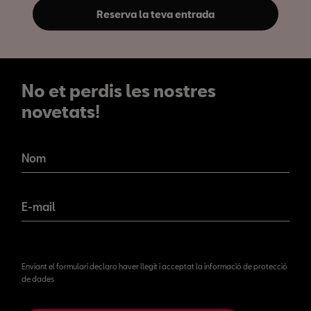
Reserva la teva entrada
No et perdis les nostres
novetats!
No et perdis les nostres
novetats!
Nom
E-mail
Enviant el formulari declaro haver llegit i acceptat la informació de protecció
de dades