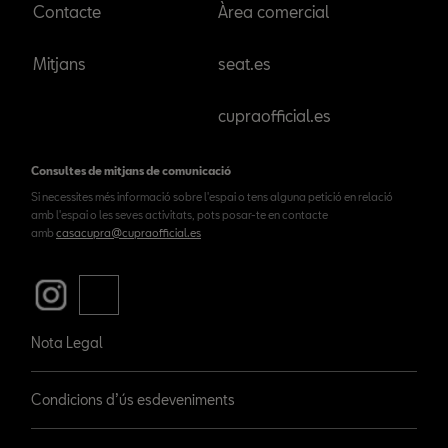
Contacte
Àrea comercial
Mitjans
seat.es
cupraofficial.es
Consultes de mitjans de comunicació
Si necessites més informació sobre l'espai o tens alguna petició en relació
amb l'espai o les seves activitats, pots posar-te en contacte
amb
casacupra@cupraofficial.es
Nota Legal
Condicions d’ús esdeveniments