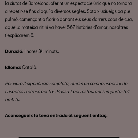
la ciutat de Barcelona, oferint un espectacle únic que no tornarà
a repetir-se fins d'aquí a diversos segles. Sota xiuxiueigs oa ple
pulmó, començant a florir o donant els seus darrers cops de cua,
aquella mateixa nit hi va haver 567 històries d'amor; nosaltres
t'explicarem 6.
Duració
: 1 hores 34 minuts.
Idioma:
Català.
Per viure l'experiència completa, oferim un combo especial de
crispetes i refresc per 5€. Passa't pel restaurant i emporta-te'l
amb tu.
Aconsegueix la teva entrada al següent enllaç.