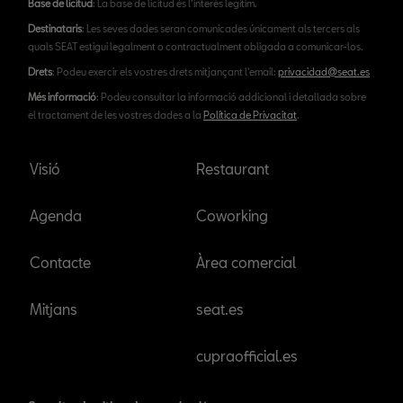
Base de licitud
: La base de licitud és l’interès legítim.
Destinataris
: Les seves dades seran comunicades únicament als tercers als
quals SEAT estigui legalment o contractualment obligada a comunicar-los.
Drets
: Podeu exercir els vostres drets mitjançant l'email:
privacidad@seat.es
Més informació
: Podeu consultar la informació addicional i detallada sobre
el tractament de les vostres dades a la
Política de Privacitat
.
Visió
Restaurant
Agenda
Coworking
Contacte
Àrea comercial
Mitjans
seat.es
cupraofficial.es