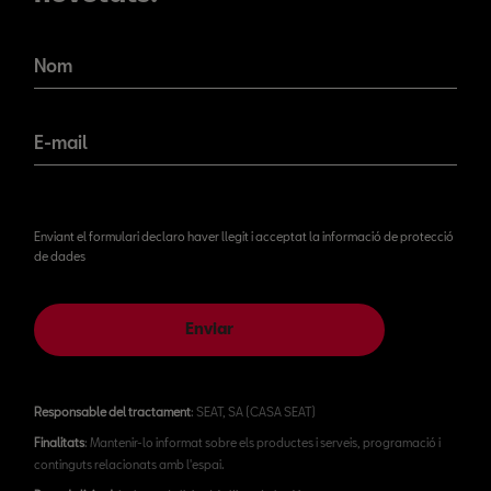
No et perdis les nostres
novetats!
Nom
E-mail
Enviant el formulari declaro haver llegit i acceptat la informació de protecció
de dades
Enviar
Responsable del tractament
: SEAT, SA (CASA SEAT)
Finalitats
: Mantenir-lo informat sobre els productes i serveis, programació i
continguts relacionats amb l'espai.