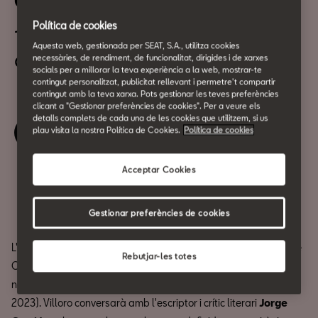
Cafès Literaris: Juan Villoro
Política de cookies
1 de Juny
Aquesta web, gestionada per SEAT, S.A., utilitza cookies
a les 19:00h
necessàries, de rendiment, de funcionalitat, dirigides i de xarxes
socials per a millorar la teva experiència a la web, mostrar-te
contingut personalitzat, publicitat rellevant i permetre't compartir
contingut amb la teva xarxa. Pots gestionar les teves preferències
clicant a "Gestionar preferències de cookies". Per a veure els
detalls complets de cada una de les cookies que utilitzem, si us
plau visita la nostra Política de Cookies.
Política de cookies
Reserva la teva entrada
Acceptar Cookies
Compartir
Gestionar preferències de cookies
L'escriptor i periodista mexicà
Juan Villoro
visitarà l'auditori de
Rebutjar-les totes
CASA SEAT per presentar-nos la reedició d'una de les seves
novel·les més emblemàtiques:
Materia dispuesta
(Almadía,
2023). Villoro conversarà amb l'escriptor i crític literari
Jorge