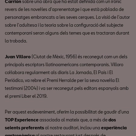
Carrión
sobre una obra que ha estat definida com un irònic
revers de les novel·les d'aprenentatge i que està poblada de
personatges embrancats a les seves cerques. La visió de l'autor
sobre l'adultesa i la teoria sobre la configuració del subjecte
contemporani seran alguns dels temes que es tractaran durant
la trobada.
Juan Villoro
(Ciutat de Mèxic, 1956) és reconegut com un dels
principals escriptors llatinoamericans contemporanis. Villoro
col·labora regularment als diaris La Jornada, El País i El
Periódico, va rebre el Premi Herralde per la seva novel·la El
testimoni (2004) i va ser reconegut pels editors espanyols amb
el premi Liber el 2019.
Per aquest esdeveniment, oferim la possibilitat de gaudir d'una
TOP Experience
associada al mateix que, a més de
dos
seients preferents
al nostre auditori, inclou una
experiència
gastronòmica
al nostre restaurant just després de