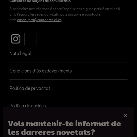
Consultes de mitjans de comunicació
Si necessites més informació sobre l'espai o tens alguna petició en relació
amb l'espai o les seves activitats, pots posar-te en contacte
amb
casacupra@cupraofficial.es
Nota Legal
Condicions d’ús esdeveniments
Política de privacitat
Política de cookies
Vols mantenir-te informat de
les darreres novetats?