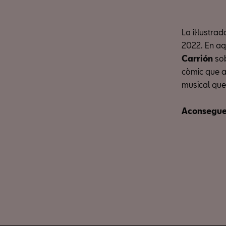
La il·lustra
2022. En aq
Carrión
sob
còmic que ab
musical que
Aconseguei