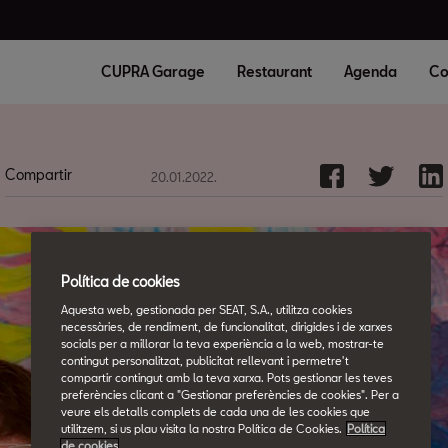
CUPRA Garage
Restaurant
Agenda
Co
Compartir
20.01.2022.
Política de cookies
Aquesta web, gestionada per SEAT, S.A., utilitza cookies
necessàries, de rendiment, de funcionalitat, dirigides i de xarxes
socials per a millorar la teva experiència a la web, mostrar-te
contingut personalitzat, publicitat rellevant i permetre't
compartir contingut amb la teva xarxa. Pots gestionar les teves
preferències clicant a "Gestionar preferències de cookies". Per a
veure els detalls complets de cada una de les cookies que
utilitzem, si us plau visita la nostra Política de Cookies.
Política
de cookies