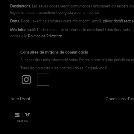
Destinataris
: Les seves dades seran comunicades únicament als tercers als
legalment o contractualment obligada a comunicar-los.
Drets
: Podeu exercir els vostres drets mitjançant l'email:
privacidad@seat.e
Més informació
: Podeu consultar la informació addicional i detallada sobre 
dades a la
Política de Privacitat
.
Consultes de mitjans de comunicació
Si necessites més informació sobre l'espai o tens alguna petició en re
Totes les novetats a les nostres xarxes. Segueix-nos!
Nota Legal
Condicions d’ú