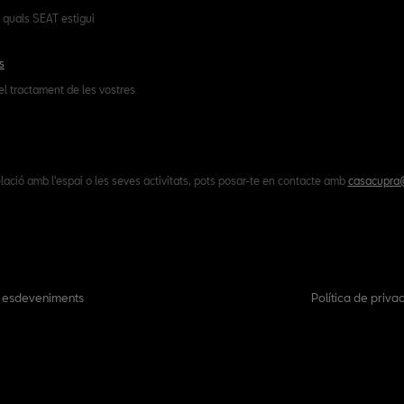
 quals SEAT estigui
s
el tractament de les vostres
lació amb l'espai o les seves activitats, pots posar-te en contacte amb
casacupra@
s esdeveniments
Política de privac