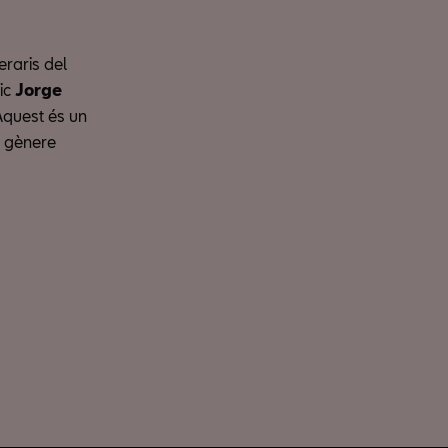
eraris del
tic
Jorge
Aquest és un
l gènere