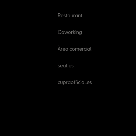
Restaurant
Coworking
Àrea comercial
seat.es
cupraofficial.es