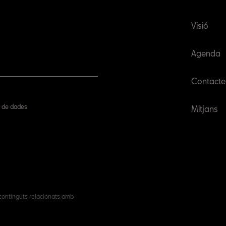
Visió
Agenda
Contacte
ió de dades
Mitjans
 continguts relacionats amb