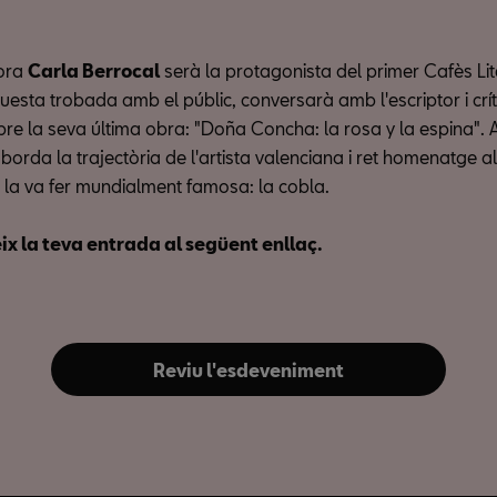
dora
Carla Berrocal
serà la protagonista del primer Cafès Lit
uesta trobada amb el públic, conversarà amb l'escriptor i crí
re la seva última obra: "Doña Concha: la rosa y la espina". 
orda la trajectòria de l'artista valenciana i ret homenatge a
 la va fer mundialment famosa: la cobla.
x la teva entrada al següent enllaç.
Reviu l'esdeveniment