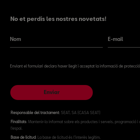
No et perdis les nostres novetats!
No et perdis les nostres novetats!
Nom
E-mail
Enviant el formulari declaro haver llegit i acceptat la informació de protecc
Enviar
Responsable del tractament
: SEAT, SA (CASA SEAT)
Finalitats
: Mantenir-lo informat sobre els productes i serveis, programació i
l'espai.
Base de licitud
: La base de licitud és l’interès legítim.