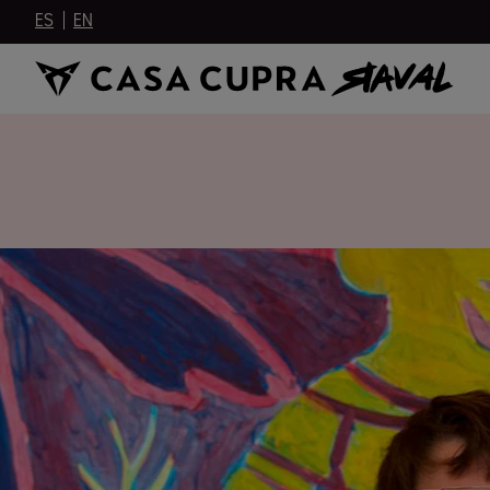
ES
EN