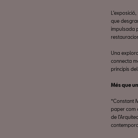
L’exposició,
que desgran
impulsada p
restauracion
Una explora
connecta me
principis de
Més que un
“Constant M
paper com a
de l’Arquit
contempora