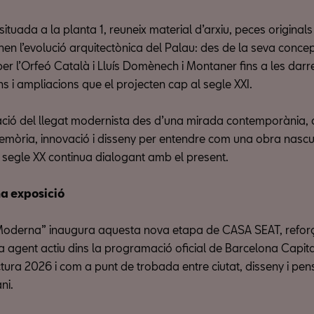
 situada a la planta 1, reuneix material d’arxiu, peces originals
en l’evolució arquitectònica del Palau: des de la seva conce
er l’Orfeó Català i Lluís Domènech i Montaner fins a les darr
s i ampliacions que el projecten cap al segle XXI.
ció del llegat modernista des d’una mirada contemporània,
mòria, innovació i disseny per entendre com una obra nasc
l segle XX continua dialogant amb el present.
a exposició
oderna” inaugura aquesta nova etapa de CASA SEAT, reforç
 agent actiu dins la programació oficial de Barcelona Capit
ectura 2026 i com a punt de trobada entre ciutat, disseny i pe
ni.