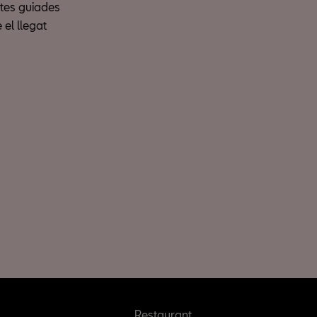
ites guiades
el llegat
Restaurant