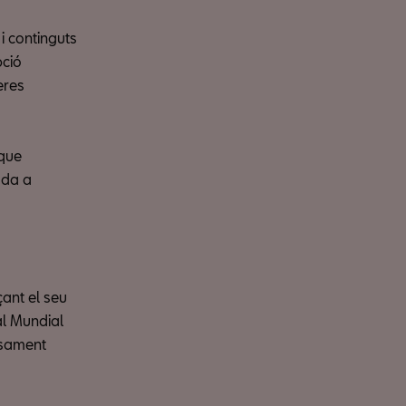
 i continguts
pció
eres
 que
uda a
ant el seu
al Mundial
nsament