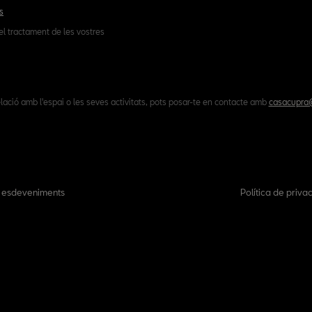
s
el tractament de les vostres
lació amb l'espai o les seves activitats, pots posar-te en contacte amb
casacupra@
s esdeveniments
Política de privac