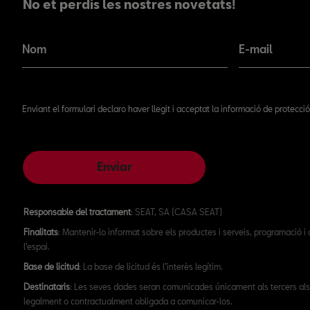
No et perdis les nostres novetats!
No et perdis les nostres novetats!
Nom
E-mail
Enviant el formulari declaro haver llegit i acceptat la informació de protecc
Enviar
Responsable del tractament
: SEAT, SA (CASA SEAT)
Finalitats
: Mantenir-lo informat sobre els productes i serveis, programació i
l'espai.
Base de licitud
: La base de licitud és l’interès legítim.
Destinataris
: Les seves dades seran comunicades únicament als tercers als
legalment o contractualment obligada a comunicar-los.