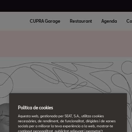
CUPRA Garage
Restaurant
Agenda
Co
Política de cookies
Aquesta web, gestionada per SEAT, S.A., utilitza cookies
necessàries, de rendiment, de funcionalitat, dirigides i de xarxes
socials per a millorar la teva experiència a la web, mostrar-te
contingut personalitzat, publicitat rellevant i permetre't