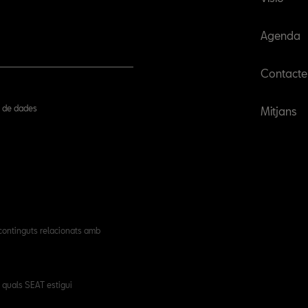
Agenda
Contacte
ió de dades
Mitjans
 continguts relacionats amb
 quals SEAT estigui