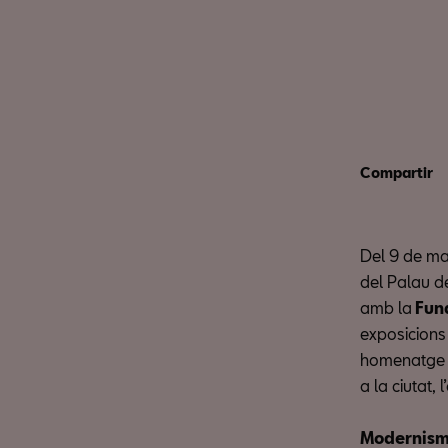
Compartir
Del 9 de mar
del Palau d
amb la
Fund
exposicions
homenatge a
a la ciutat,
Modernisme