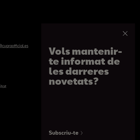
cupraofficial.es
Vols mantenir-
te informat de
les darreres
novetats?
itat
Política de cookies
Passeig de Gràcia 109, Barcelona
De 09h a 20:30h. De dilluns a dissabte
Subscriu-te