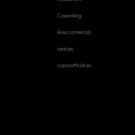
Coworking
Àrea comercial
seat.es
cupraofficial.es