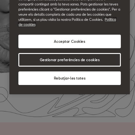
compartir contingut amb la teva xarxa. Pots gestionar les teves
preferències clicant a "Gestionar preferències de cookies". Per a
veure els detalls complets de cada una de les cookies que
utilitzem, si us plau visita la nostra Política de Cookies.
Política
de cookies
Acceptar Cookies
Gestionar preferències de cookies
Rebutjar-les totes