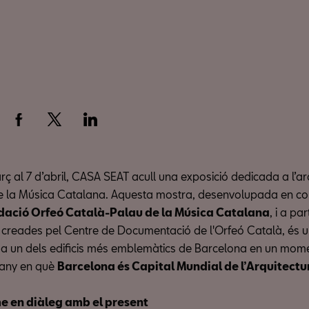
ç al 7 d’abril, CASA SEAT acull una exposició dedicada a l’ar
e la Música Catalana. Aquesta mostra, desenvolupada en col
ació Orfeó Català-Palau de la Música Catalana
, i a par
 creades pel Centre de Documentació de l'Orfeó Català, és 
 un dels edificis més emblemàtics de Barcelona en un mome
 l’any en què
Barcelona és Capital Mundial de l’Arquitectu
 en diàleg amb el present