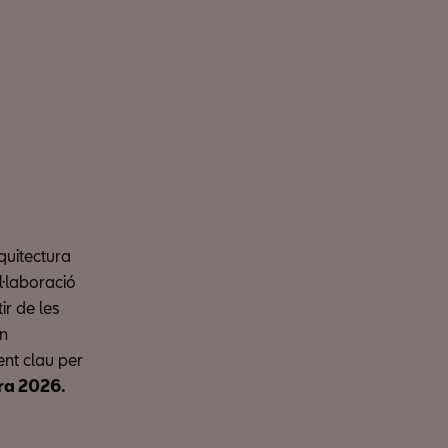
quitectura
·laboració
tir de les
un
nt clau per
ra 2026.