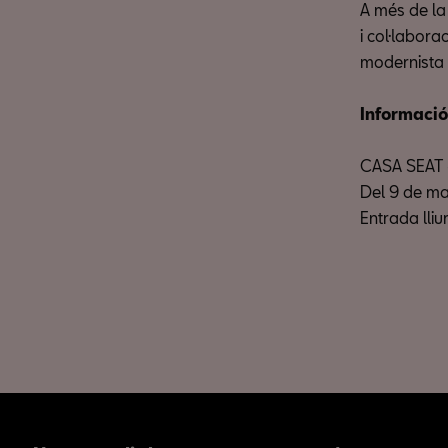
A més de la
i col·labor
modernista i
Informació
CASA SEAT –
Del 9 de mar
Entrada lliu