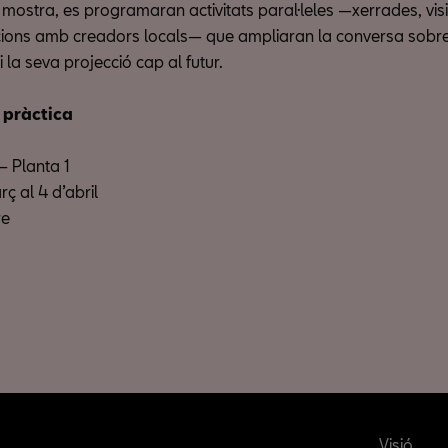
 mostra, es programaran activitats paral·leles —xerrades, vis
acions amb creadors locals— que ampliaran la conversa sobre 
 la seva projecció cap al futur.
 pràctica
 Planta 1
ç al 4 d’abril
re
Visió