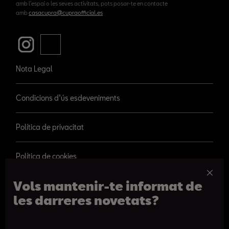
amb l'espai o les seves activitats, pots posar-te en contacte
amb
casacupra@cupraofficial.es
Nota Legal
Condicions d’ús esdeveniments
Política de privacitat
Política de cookies
Vols mantenir-te informat de
les darreres novetats?
© 2026 SEAT, S.A.