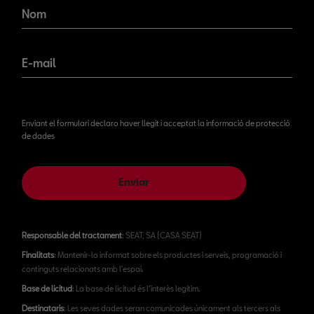
novetats!
Nom
E-mail
Enviant el formulari declaro haver llegit i acceptat la informació de protecció
de dades
Enviar
Responsable del tractament
: SEAT, SA (CASA SEAT)
Finalitats
: Mantenir-lo informat sobre els productes i serveis, programació i
continguts relacionats amb l'espai.
Base de licitud
: La base de licitud és l’interès legítim.
Destinataris
: Les seves dades seran comunicades únicament als tercers als