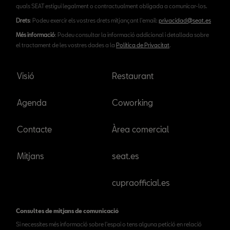
quals SEAT estigui legalment o contractualment obligada a comunicar-los.
Drets
: Podeu exercir els vostres drets mitjançant l'email:
privacidad@seat.es
Més informació
: Podeu consultar la informació addicional i detallada sobre
el tractament de les vostres dades a la
Política de Privacitat
.
Visió
Restaurant
Agenda
Coworking
Contacte
Àrea comercial
Mitjans
seat.es
cupraofficial.es
Consultes de mitjans de comunicació
Si necessites més informació sobre l'espai o tens alguna petició en relació