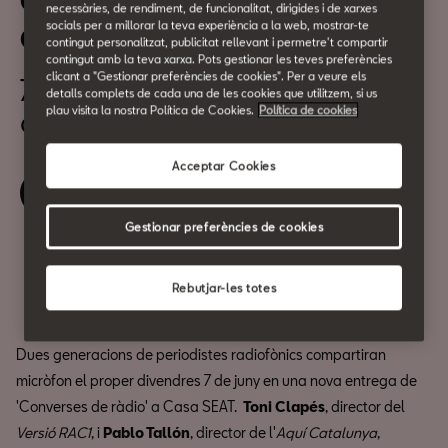
Converses de Ràdio: Toni
necessàries, de rendiment, de funcionalitat, dirigides i de xarxes
socials per a millorar la teva experiència a la web, mostrar-te
Clapés i Pablo Tallón
contingut personalitzat, publicitat rellevant i permetre't compartir
contingut amb la teva xarxa. Pots gestionar les teves preferències
clicant a "Gestionar preferències de cookies". Per a veure els
7 de Juny
detalls complets de cada una de les cookies que utilitzem, si us
plau visita la nostra Política de Cookies.
Política de cookies
a les 11:30h
Acceptar Cookies
Reserva la teva entrada
Gestionar preferències de cookies
Compartir
Rebutjar-les totes
Dues generacions de periodistes radiofònics compartiran
micròfon el proper divendres 7 de juny en una nova entrega de
'Converses de ràdio' a Casa SEAT.
Toni Clapés
, director del
Versió RAC1
, i
Pablo Tallón
, director de l'
Aquí Catalunya
,